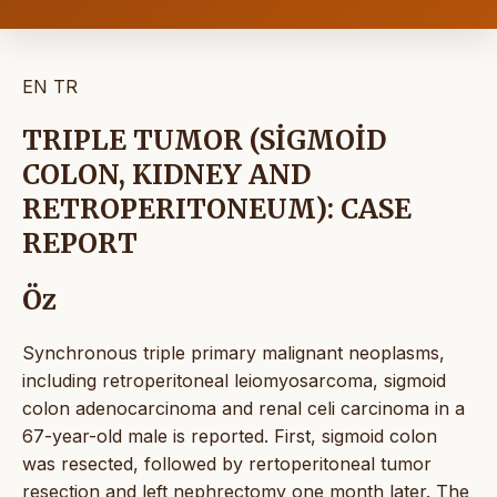
EN
TR
TRIPLE TUMOR (SİGMOİD
COLON, KIDNEY AND
RETROPERITONEUM): CASE
REPORT
Öz
Synchronous triple primary malignant neoplasms,
including retroperitoneal leiomyosarcoma, sigmoid
colon adenocarcinoma and renal celi carcinoma in a
67-year-old male is reported. First, sigmoid colon
was resected, followed by rertoperitoneal tumor
resection and left nephrectomy one month later. The