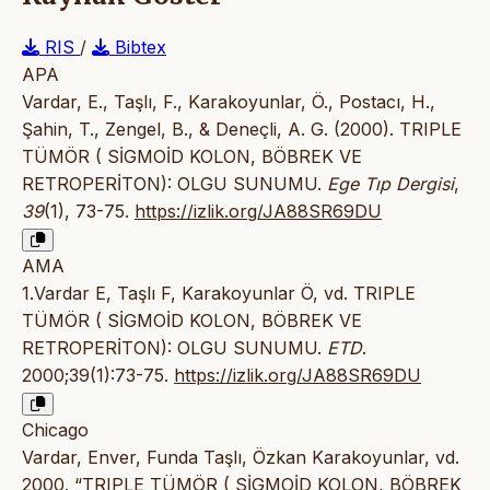
RIS
/
Bibtex
APA
Vardar, E., Taşlı, F., Karakoyunlar, Ö., Postacı, H.,
Şahin, T., Zengel, B., & Deneçli, A. G. (2000). TRIPLE
TÜMÖR ( SİGMOİD KOLON, BÖBREK VE
RETROPERİTON): OLGU SUNUMU.
Ege Tıp Dergisi
,
39
(1), 73-75.
https://izlik.org/JA88SR69DU
AMA
1.Vardar E, Taşlı F, Karakoyunlar Ö, vd. TRIPLE
TÜMÖR ( SİGMOİD KOLON, BÖBREK VE
RETROPERİTON): OLGU SUNUMU.
ETD
.
2000;39(1):73-75.
https://izlik.org/JA88SR69DU
Chicago
Vardar, Enver, Funda Taşlı, Özkan Karakoyunlar, vd.
2000. “TRIPLE TÜMÖR ( SİGMOİD KOLON, BÖBREK