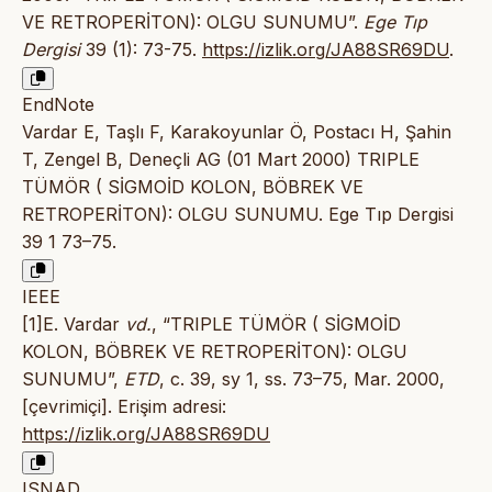
VE RETROPERİTON): OLGU SUNUMU”.
Ege Tıp
Dergisi
39 (1): 73-75.
https://izlik.org/JA88SR69DU
.
EndNote
Vardar E, Taşlı F, Karakoyunlar Ö, Postacı H, Şahin
T, Zengel B, Deneçli AG (01 Mart 2000) TRIPLE
TÜMÖR ( SİGMOİD KOLON, BÖBREK VE
RETROPERİTON): OLGU SUNUMU. Ege Tıp Dergisi
39 1 73–75.
IEEE
[1]E. Vardar
vd.
, “TRIPLE TÜMÖR ( SİGMOİD
KOLON, BÖBREK VE RETROPERİTON): OLGU
SUNUMU”,
ETD
, c. 39, sy 1, ss. 73–75, Mar. 2000,
[çevrimiçi]. Erişim adresi:
https://izlik.org/JA88SR69DU
ISNAD