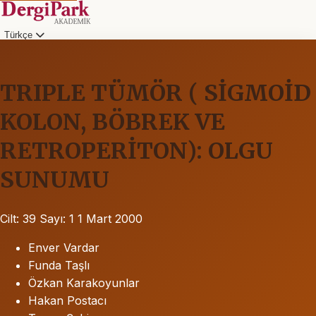
Türkçe
TRIPLE TÜMÖR ( SİGMOİD
KOLON, BÖBREK VE
RETROPERİTON): OLGU
SUNUMU
Cilt: 39
Sayı: 1
1 Mart 2000
Enver Vardar
Funda Taşlı
Özkan Karakoyunlar
Hakan Postacı