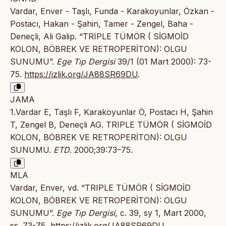
Vardar, Enver - Taşlı, Funda - Karakoyunlar, Özkan -
Postacı, Hakan - Şahin, Tamer - Zengel, Baha -
Deneçli, Ali Galip. “TRIPLE TÜMÖR ( SİGMOİD
KOLON, BÖBREK VE RETROPERİTON): OLGU
SUNUMU”.
Ege Tıp Dergisi
39/1 (01 Mart 2000): 73-
75.
https://izlik.org/JA88SR69DU
.
JAMA
1.Vardar E, Taşlı F, Karakoyunlar Ö, Postacı H, Şahin
T, Zengel B, Deneçli AG. TRIPLE TÜMÖR ( SİGMOİD
KOLON, BÖBREK VE RETROPERİTON): OLGU
SUNUMU.
ETD
. 2000;39:73–75.
MLA
Vardar, Enver, vd. “TRIPLE TÜMÖR ( SİGMOİD
KOLON, BÖBREK VE RETROPERİTON): OLGU
SUNUMU”.
Ege Tıp Dergisi
, c. 39, sy 1, Mart 2000,
ss. 73-75,
https://izlik.org/JA88SR69DU
.