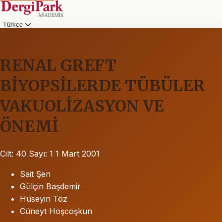
Türkçe
RENAL GREFT
BİYOPSİLERDE TÜBÜLER
VAKUOLİZASYON VE
ÖNEMİ
Cilt: 40
Sayı: 1
1 Mart 2001
Sait Şen
Gülçin Başdemir
Hüseyin Töz
Cüneyt Hoşcoşkun