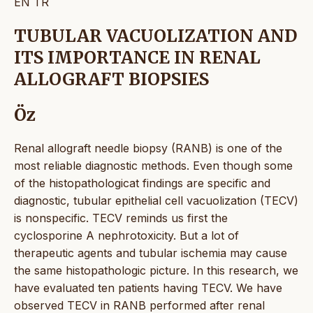
EN
TR
TUBULAR VACUOLIZATION AND
ITS IMPORTANCE IN RENAL
ALLOGRAFT BIOPSIES
Öz
Renal allograft needle biopsy (RANB) is one of the
most reliable diagnostic methods. Even though some
of the histopathologicat findings are specific and
diagnostic, tubular epithelial cell vacuolization (TECV)
is nonspecific. TECV reminds us first the
cyclosporine A nephrotoxicity. But a lot of
therapeutic agents and tubular ischemia may cause
the same histopathologic picture. In this research, we
have evaluated ten patients having TECV. We have
observed TECV in RANB performed after renal