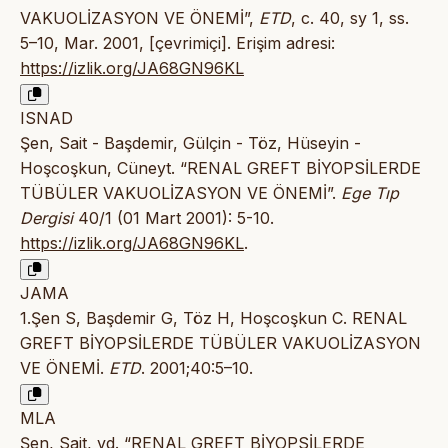
VAKUOLİZASYON VE ÖNEMİ”,
ETD
, c. 40, sy 1, ss.
5–10, Mar. 2001, [çevrimiçi]. Erişim adresi:
https://izlik.org/JA68GN96KL
ISNAD
Şen, Sait - Başdemir, Gülçin - Töz, Hüseyin -
Hoşcoşkun, Cüneyt. “RENAL GREFT BİYOPSİLERDE
TÜBÜLER VAKUOLİZASYON VE ÖNEMİ”.
Ege Tıp
Dergisi
40/1 (01 Mart 2001): 5-10.
https://izlik.org/JA68GN96KL
.
JAMA
1.Şen S, Başdemir G, Töz H, Hoşcoşkun C. RENAL
GREFT BİYOPSİLERDE TÜBÜLER VAKUOLİZASYON
VE ÖNEMİ.
ETD
. 2001;40:5–10.
MLA
Şen, Sait, vd. “RENAL GREFT BİYOPSİLERDE