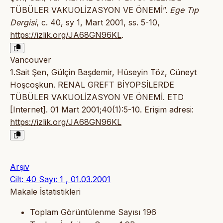
TÜBÜLER VAKUOLİZASYON VE ÖNEMİ”.
Ege Tıp
Dergisi
, c. 40, sy 1, Mart 2001, ss. 5-10,
https://izlik.org/JA68GN96KL
.
Vancouver
1.Sait Şen, Gülçin Başdemir, Hüseyin Töz, Cüneyt
Hoşcoşkun. RENAL GREFT BİYOPSİLERDE
TÜBÜLER VAKUOLİZASYON VE ÖNEMİ. ETD
[Internet]. 01 Mart 2001;40(1):5-10. Erişim adresi:
https://izlik.org/JA68GN96KL
Arşiv
Cilt: 40 Sayı: 1 , 01.03.2001
Makale İstatistikleri
Toplam Görüntülenme Sayısı
196