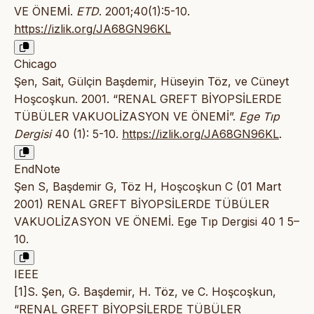
VE ÖNEMİ.
ETD
. 2001;40(1):5-10.
https://izlik.org/JA68GN96KL
Chicago
Şen, Sait, Gülçin Başdemir, Hüseyin Töz, ve Cüneyt
Hoşcoşkun. 2001. “RENAL GREFT BİYOPSİLERDE
TÜBÜLER VAKUOLİZASYON VE ÖNEMİ”.
Ege Tıp
Dergisi
40 (1): 5-10.
https://izlik.org/JA68GN96KL
.
EndNote
Şen S, Başdemir G, Töz H, Hoşcoşkun C (01 Mart
2001) RENAL GREFT BİYOPSİLERDE TÜBÜLER
VAKUOLİZASYON VE ÖNEMİ. Ege Tıp Dergisi 40 1 5–
10.
IEEE
[1]S. Şen, G. Başdemir, H. Töz, ve C. Hoşcoşkun,
“RENAL GREFT BİYOPSİLERDE TÜBÜLER