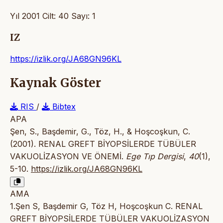
Yıl 2001 Cilt: 40 Sayı: 1
IZ
https://izlik.org/JA68GN96KL
Kaynak Göster
RIS
/
Bibtex
APA
Şen, S., Başdemir, G., Töz, H., & Hoşcoşkun, C.
(2001). RENAL GREFT BİYOPSİLERDE TÜBÜLER
VAKUOLİZASYON VE ÖNEMİ.
Ege Tıp Dergisi
,
40
(1),
5-10.
https://izlik.org/JA68GN96KL
AMA
1.Şen S, Başdemir G, Töz H, Hoşcoşkun C. RENAL
GREFT BİYOPSİLERDE TÜBÜLER VAKUOLİZASYON