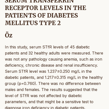
SERUM TRANSFERRIN
RECEPTOR LEVELS IN THE
PATIENTS OF DIABETES
MELLITUS TYPE 2
Öz
In this study, serum STfR levels of 45 diabetic
patients and 32 healthy adults were measured. There
was not any pathology causing anemia, such as iron
deficiency, chronic disease and renal insufficiency.
Serum STfR level was 1.237±0.250 mg/L in the
diabetic patients, and 1.217±0.315 mg/L in the healthy
group (p=0.760). There was no difference between
males and females. The results suggested that the
level of STfR was not affected by diabetic
parameters, and that might be a sensitive test to
diagnose iron deficiency in diabetic patients.