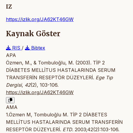
IZ
https://izlik.org/JA62KT46GW
Kaynak Göster
RIS
/
Bibtex
APA
Özmen, M., & Tombuloğlu, M. (2003). TİP 2
DİABETES MELLİTUS HASTALARINDA SERUM
TRANSFERİN RESEPTÖR DÜZEYLERİ.
Ege Tıp
Dergisi
,
42
(2), 103-106.
https://izlik.org/JA62KT46GW
AMA
1.Özmen M, Tombuloğlu M. TİP 2 DİABETES
MELLİTUS HASTALARINDA SERUM TRANSFERİN
RESEPTÖR DÜZEYLERİ.
ETD
. 2003;42(2):103-106.