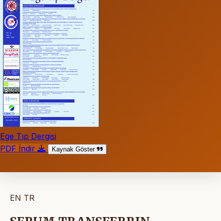
Ege Tıp Dergisi
PDF İndir
Kaynak Göster
EN
TR