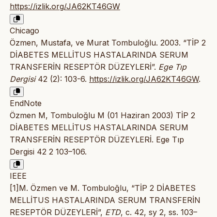
https://izlik.org/JA62KT46GW
Chicago
Özmen, Mustafa, ve Murat Tombuloğlu. 2003. “TİP 2
DİABETES MELLİTUS HASTALARINDA SERUM
TRANSFERİN RESEPTÖR DÜZEYLERİ”.
Ege Tıp
Dergisi
42 (2): 103-6.
https://izlik.org/JA62KT46GW
.
EndNote
Özmen M, Tombuloğlu M (01 Haziran 2003) TİP 2
DİABETES MELLİTUS HASTALARINDA SERUM
TRANSFERİN RESEPTÖR DÜZEYLERİ. Ege Tıp
Dergisi 42 2 103–106.
IEEE
[1]M. Özmen ve M. Tombuloğlu, “TİP 2 DİABETES
MELLİTUS HASTALARINDA SERUM TRANSFERİN
RESEPTÖR DÜZEYLERİ”,
ETD
, c. 42, sy 2, ss. 103–