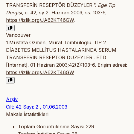
TRANSFERİN RESEPTÖR DÜZEYLERİ”.
Ege Tıp
Dergisi
, c. 42, sy 2, Haziran 2003, ss. 103-6,
https://izlik.org/JA62KT46GW
.
Vancouver
1.Mustafa Özmen, Murat Tombuloğlu. TİP 2
DİABETES MELLİTUS HASTALARINDA SERUM
TRANSFERİN RESEPTÖR DÜZEYLERİ. ETD
[Internet]. 01 Haziran 2003;42(2):103-6. Erişim adresi:
https://izlik.org/JA62KT46GW
Arşiv
Cilt: 42 Sayı: 2 , 01.06.2003
Makale İstatistikleri
Toplam Görüntülenme Sayısı
229