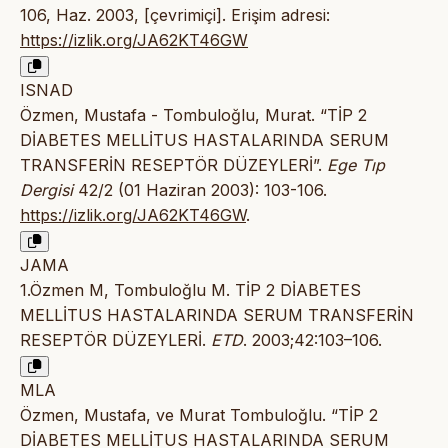
106, Haz. 2003, [çevrimiçi]. Erişim adresi:
https://izlik.org/JA62KT46GW
ISNAD
Özmen, Mustafa - Tombuloğlu, Murat. “TİP 2
DİABETES MELLİTUS HASTALARINDA SERUM
TRANSFERİN RESEPTÖR DÜZEYLERİ”.
Ege Tıp
Dergisi
42/2 (01 Haziran 2003): 103-106.
https://izlik.org/JA62KT46GW
.
JAMA
1.Özmen M, Tombuloğlu M. TİP 2 DİABETES
MELLİTUS HASTALARINDA SERUM TRANSFERİN
RESEPTÖR DÜZEYLERİ.
ETD
. 2003;42:103–106.
MLA
Özmen, Mustafa, ve Murat Tombuloğlu. “TİP 2
DİABETES MELLİTUS HASTALARINDA SERUM