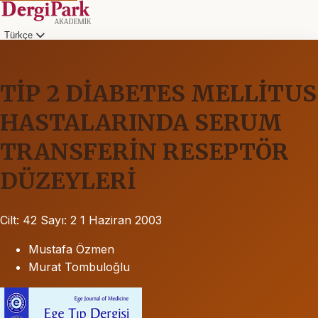
Türkçe
TİP 2 DİABETES MELLİTUS
HASTALARINDA SERUM
TRANSFERİN RESEPTÖR
DÜZEYLERİ
Cilt: 42
Sayı: 2
1 Haziran 2003
Mustafa Özmen
Murat Tombuloğlu