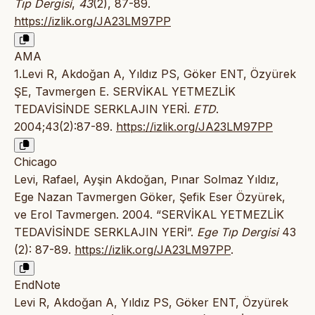
Tıp Dergisi
,
43
(2), 87-89.
https://izlik.org/JA23LM97PP
AMA
1.Levi R, Akdoğan A, Yıldız PS, Göker ENT, Özyürek
ŞE, Tavmergen E. SERVİKAL YETMEZLİK
TEDAVİSİNDE SERKLAJIN YERİ.
ETD
.
2004;43(2):87-89.
https://izlik.org/JA23LM97PP
Chicago
Levi, Rafael, Ayşin Akdoğan, Pınar Solmaz Yıldız,
Ege Nazan Tavmergen Göker, Şefik Eser Özyürek,
ve Erol Tavmergen. 2004. “SERVİKAL YETMEZLİK
TEDAVİSİNDE SERKLAJIN YERİ”.
Ege Tıp Dergisi
43
(2): 87-89.
https://izlik.org/JA23LM97PP
.
EndNote
Levi R, Akdoğan A, Yıldız PS, Göker ENT, Özyürek