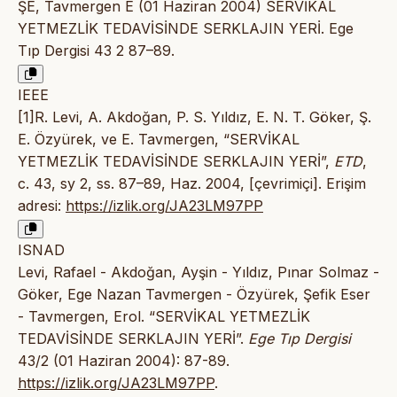
ŞE, Tavmergen E (01 Haziran 2004) SERVİKAL
YETMEZLİK TEDAVİSİNDE SERKLAJIN YERİ. Ege
Tıp Dergisi 43 2 87–89.
IEEE
[1]R. Levi, A. Akdoğan, P. S. Yıldız, E. N. T. Göker, Ş.
E. Özyürek, ve E. Tavmergen, “SERVİKAL
YETMEZLİK TEDAVİSİNDE SERKLAJIN YERİ”,
ETD
,
c. 43, sy 2, ss. 87–89, Haz. 2004, [çevrimiçi]. Erişim
adresi:
https://izlik.org/JA23LM97PP
ISNAD
Levi, Rafael - Akdoğan, Ayşin - Yıldız, Pınar Solmaz -
Göker, Ege Nazan Tavmergen - Özyürek, Şefik Eser
- Tavmergen, Erol. “SERVİKAL YETMEZLİK
TEDAVİSİNDE SERKLAJIN YERİ”.
Ege Tıp Dergisi
43/2 (01 Haziran 2004): 87-89.
https://izlik.org/JA23LM97PP
.