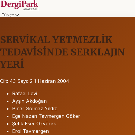
Türkçe
SERVİKAL YETMEZLİK
TEDAVİSİNDE SERKLAJIN
YERİ
Cilt: 43
Sayı: 2
1 Haziran 2004
Rafael Levi
Ayşin Akdoğan
Pınar Solmaz Yıldız
Ege Nazan Tavmergen Göker
Şefik Eser Özyürek
Erol Tavmergen