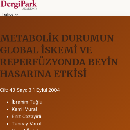
Türkçe
METABOLİK DURUMUN
GLOBAL İSKEMİ VE
REPERFÜZYONDA BEYİN
HASARINA ETKİSİ
Cilt: 43
Sayı: 3
1 Eylül 2004
İbrahim Tuğlu
Kamil Vural
Eniz Cezayirli
Tuncay Varol