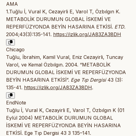
AMA
1.Tuğlu İ, Vural K, Cezayirli E, Varol T, Özbılgın K.
METABOLİK DURUMUN GLOBAL İSKEMİ VE
REPERFÜZYONDA BEYİN HASARINA ETKİSİ.
ETD
.
2004;43(3):135-141.
https://izlik.org/JA83ZA38DH
Chicago
Tuğlu, İbrahim, Kamil Vural, Eniz Cezayirli, Tuncay
Varol, ve Kemal Özbılgın. 2004. “METABOLİK
DURUMUN GLOBAL İSKEMİ VE REPERFÜZYONDA
BEYİN HASARINA ETKİSİ”.
Ege Tıp Dergisi
43 (3):
135-41.
https://izlik.org/JA83ZA38DH
.
EndNote
Tuğlu İ, Vural K, Cezayirli E, Varol T, Özbılgın K (01
Eylül 2004) METABOLİK DURUMUN GLOBAL
İSKEMİ VE REPERFÜZYONDA BEYİN HASARINA
ETKİSİ. Ege Tıp Dergisi 43 3 135–141.