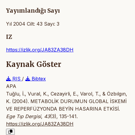
Yayımlandığı Sayı
Yıl 2004 Cilt: 43 Sayı: 3
IZ
https://izlik.org/JA83ZA38DH
Kaynak Göster
RIS
/
Bibtex
APA
Tuğlu, İ., Vural, K., Cezayirli, E., Varol, T., & Özbılgın,
K. (2004). METABOLİK DURUMUN GLOBAL İSKEMİ
VE REPERFÜZYONDA BEYİN HASARINA ETKİSİ.
Ege Tıp Dergisi
,
43
(3), 135-141.
https://izlik.org/JA83ZA38DH