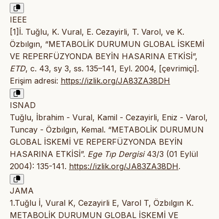
IEEE
[1]İ. Tuğlu, K. Vural, E. Cezayirli, T. Varol, ve K.
Özbılgın, “METABOLİK DURUMUN GLOBAL İSKEMİ
VE REPERFÜZYONDA BEYİN HASARINA ETKİSİ”,
ETD
, c. 43, sy 3, ss. 135–141, Eyl. 2004, [çevrimiçi].
Erişim adresi:
https://izlik.org/JA83ZA38DH
ISNAD
Tuğlu, İbrahim - Vural, Kamil - Cezayirli, Eniz - Varol,
Tuncay - Özbılgın, Kemal. “METABOLİK DURUMUN
GLOBAL İSKEMİ VE REPERFÜZYONDA BEYİN
HASARINA ETKİSİ”.
Ege Tıp Dergisi
43/3 (01 Eylül
2004): 135-141.
https://izlik.org/JA83ZA38DH
.
JAMA
1.Tuğlu İ, Vural K, Cezayirli E, Varol T, Özbılgın K.
METABOLİK DURUMUN GLOBAL İSKEMİ VE