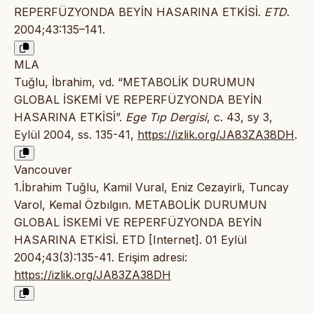
REPERFÜZYONDA BEYİN HASARINA ETKİSİ.
ETD
.
2004;43:135–141.
MLA
Tuğlu, İbrahim, vd. “METABOLİK DURUMUN
GLOBAL İSKEMİ VE REPERFÜZYONDA BEYİN
HASARINA ETKİSİ”.
Ege Tıp Dergisi
, c. 43, sy 3,
Eylül 2004, ss. 135-41,
https://izlik.org/JA83ZA38DH
.
Vancouver
1.İbrahim Tuğlu, Kamil Vural, Eniz Cezayirli, Tuncay
Varol, Kemal Özbılgın. METABOLİK DURUMUN
GLOBAL İSKEMİ VE REPERFÜZYONDA BEYİN
HASARINA ETKİSİ. ETD [Internet]. 01 Eylül
2004;43(3):135-41. Erişim adresi:
https://izlik.org/JA83ZA38DH