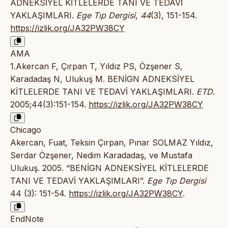
ADNEKSİYEL KİTLELERDE TANI VE TEDAVİ
YAKLAŞIMLARI.
Ege Tıp Dergisi
,
44
(3), 151-154.
https://izlik.org/JA32PW38CY
AMA
1.Akercan F, Çırpan T, Yıldız PS, Özşener S,
Karadadaş N, Ulukuş M. BENİGN ADNEKSİYEL
KİTLELERDE TANI VE TEDAVİ YAKLAŞIMLARI.
ETD
.
2005;44(3):151-154.
https://izlik.org/JA32PW38CY
Chicago
Akercan, Fuat, Teksin Çırpan, Pınar SOLMAZ Yıldız,
Serdar Özşener, Nedim Karadadaş, ve Mustafa
Ulukuş. 2005. “BENİGN ADNEKSİYEL KİTLELERDE
TANI VE TEDAVİ YAKLAŞIMLARI”.
Ege Tıp Dergisi
44 (3): 151-54.
https://izlik.org/JA32PW38CY
.
EndNote