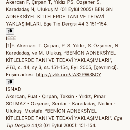
Akercan F, Çırpan T, Yıldız PS, Özşener S,
Karadadaş N, Ulukuş M (01 Eylül 2005) BENİGN
ADNEKSİYEL KİTLELERDE TANI VE TEDAVİ
YAKLAŞIMLARI. Ege Tıp Dergisi 44 3 151–154.
IEEE
[1]F. Akercan, T. Çırpan, P. S. Yıldız, S. Özşener, N.
Karadadaş, ve M. Ulukuş, “BENİGN ADNEKSİYEL
KİTLELERDE TANI VE TEDAVİ YAKLAŞIMLARI”,
ETD
, c. 44, sy 3, ss. 151–154, Eyl. 2005, [çevrimiçi].
Erişim adresi:
https://izlik.org/JA32PW38CY
ISNAD
Akercan, Fuat - Çırpan, Teksin - Yıldız, Pınar
SOLMAZ - Özşener, Serdar - Karadadaş, Nedim -
Ulukuş, Mustafa. “BENİGN ADNEKSİYEL
KİTLELERDE TANI VE TEDAVİ YAKLAŞIMLARI”.
Ege
Tıp Dergisi
44/3 (01 Eylül 2005): 151-154.