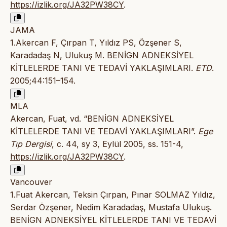
https://izlik.org/JA32PW38CY
.
JAMA
1.Akercan F, Çırpan T, Yıldız PS, Özşener S,
Karadadaş N, Ulukuş M. BENİGN ADNEKSİYEL
KİTLELERDE TANI VE TEDAVİ YAKLAŞIMLARI.
ETD
.
2005;44:151–154.
MLA
Akercan, Fuat, vd. “BENİGN ADNEKSİYEL
KİTLELERDE TANI VE TEDAVİ YAKLAŞIMLARI”.
Ege
Tıp Dergisi
, c. 44, sy 3, Eylül 2005, ss. 151-4,
https://izlik.org/JA32PW38CY
.
Vancouver
1.Fuat Akercan, Teksin Çırpan, Pınar SOLMAZ Yıldız,
Serdar Özşener, Nedim Karadadaş, Mustafa Ulukuş.
BENİGN ADNEKSİYEL KİTLELERDE TANI VE TEDAVİ