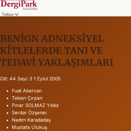
Türkçe
BENİGN ADNEKSİYEL
KİTLELERDE TANI VE
TEDAVİ YAKLAŞIMLARI
Cilt: 44
Sayı: 3
1 Eylül 2005
Fuat Akercan
Teksin Çırpan
Pınar SOLMAZ Yıldız
Serdar Özşener
Nedim Karadadaş
Mustafa Ulukuş