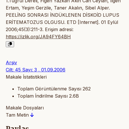
1.Tuğrul Dereli, Figen Yazkan Akin Can Ceylan, İlgen
Ertam, Yeşim Gerzile, Taner Akalın, Sibel Alper.
PEELİNG SONRASI İNDÜKLENEN DİSKOİD LUPUS
ERİTEMATOZUS OLGUSU. ETD [Internet]. 01 Eylül
2006;45(3):211-3. Erişim adresi:
https://izlik.org/JA94FY64BH
Arşiv
Cilt: 45 Sayı: 3 , 01.09.2006
Makale İstatistikleri
Toplam Görüntülenme Sayısı
262
Toplam İndirilme Sayısı
2.6B
Makale Dosyaları
Tam Metin
Paylaş