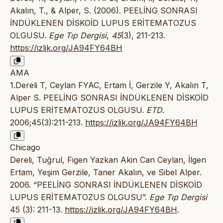
Akalın, T., & Alper, S. (2006). PEELİNG SONRASI
İNDÜKLENEN DİSKOİD LUPUS ERİTEMATOZUS
OLGUSU.
Ege Tıp Dergisi
,
45
(3), 211-213.
https://izlik.org/JA94FY64BH
AMA
1.Dereli T, Ceylan FYAC, Ertam İ, Gerzile Y, Akalın T,
Alper S. PEELİNG SONRASI İNDÜKLENEN DİSKOİD
LUPUS ERİTEMATOZUS OLGUSU.
ETD
.
2006;45(3):211-213.
https://izlik.org/JA94FY64BH
Chicago
Dereli, Tuğrul, Figen Yazkan Akin Can Ceylan, İlgen
Ertam, Yeşim Gerzile, Taner Akalın, ve Sibel Alper.
2006. “PEELİNG SONRASI İNDÜKLENEN DİSKOİD
LUPUS ERİTEMATOZUS OLGUSU”.
Ege Tıp Dergisi
45 (3): 211-13.
https://izlik.org/JA94FY64BH
.