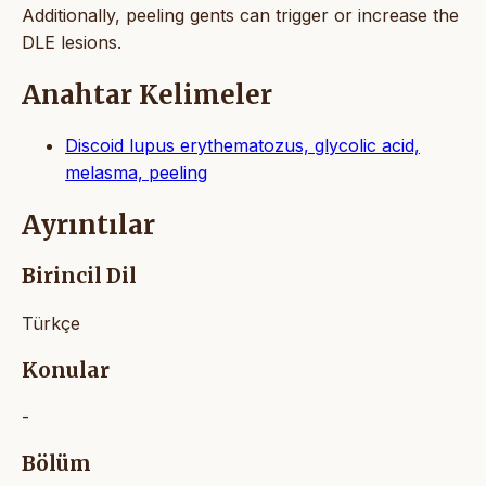
Additionally, peeling gents can trigger or increase the
DLE lesions.
Anahtar Kelimeler
Discoid lupus erythematozus, glycolic acid,
melasma, peeling
Ayrıntılar
Birincil Dil
Türkçe
Konular
-
Bölüm