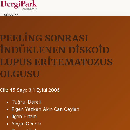
Türkçe
PEELİNG SONRASI
İNDÜKLENEN DİSKOİD
LUPUS ERİTEMATOZUS
OLGUSU
Cilt: 45
Sayı: 3
1 Eylül 2006
Tuğrul Dereli
Figen Yazkan Akin Can Ceylan
İlgen Ertam
Yeşim Gerzile