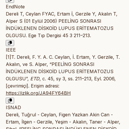
EndNote
Dereli T, Ceylan FYAC, Ertam İ, Gerzile Y, Akalın T,
Alper S (01 Eylül 2006) PEELİNG SONRASI
İNDÜKLENEN DİSKOİD LUPUS ERİTEMATOZUS
OLGUSU. Ege Tıp Dergisi 45 3 211–213.
IEEE
[1]T. Dereli, F. Y. A. C. Ceylan, İ. Ertam, Y. Gerzile, T.
Akalın, ve S. Alper, “PEELİNG SONRASI
İNDÜKLENEN DİSKOİD LUPUS ERİTEMATOZUS
OLGUSU”,
ETD
, c. 45, sy 3, ss. 211–213, Eyl. 2006,
[çevrimiçi]. Erişim adresi:
https://izlik.org/JA94FY64BH
ISNAD
Dereli, Tuğrul - Ceylan, Figen Yazkan Akin Can -
Ertam, İlgen - Gerzile, Yeşim - Akalın, Taner - Alper,