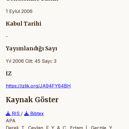
1 Eylül 2006
Kabul Tarihi
-
Yayımlandığı Sayı
Yıl 2006 Cilt: 45 Sayı: 3
IZ
https://izlik.org/JA94FY64BH
Kaynak Göster
RIS
/
Bibtex
APA
Dereli, T., Ceylan, F. Y. A. C., Ertam, İ., Gerzile, Y.,