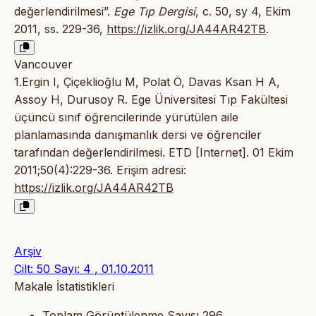
değerlendirilmesi”.
Ege Tıp Dergisi
, c. 50, sy 4, Ekim
2011, ss. 229-36,
https://izlik.org/JA44AR42TB
.
Vancouver
1.Ergin I, Çiçeklioğlu M, Polat Ö, Davas Ksan H A,
Assoy H, Durusoy R. Ege Üniversitesi Tıp Fakültesi
üçüncü sınıf öğrencilerinde yürütülen aile
planlamasında danışmanlık dersi ve öğrenciler
tarafından değerlendirilmesi. ETD [Internet]. 01 Ekim
2011;50(4):229-36. Erişim adresi:
https://izlik.org/JA44AR42TB
Arşiv
Cilt: 50 Sayı: 4 , 01.10.2011
Makale İstatistikleri
Toplam Görüntülenme Sayısı
296