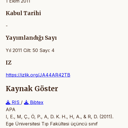
1 Ekim 2011
Kabul Tarihi
-
Yayımlandığı Sayı
Yıl 2011 Cilt: 50 Sayı: 4
IZ
https://izlik.org/JA44AR42TB
Kaynak Göster
RIS
/
Bibtex
APA
I, E., M, Ç., Ö, P., A, D. K. H., H, A., & R, D. (2011).
Ege Üniversitesi Tıp Fakültesi üçüncü sınıf