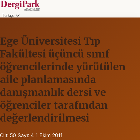
Türkçe
Ege Üniversitesi Tıp
Fakültesi üçüncü sınıf
öğrencilerinde yürütülen
aile planlamasında
danışmanlık dersi ve
öğrenciler tarafından
değerlendirilmesi
Cilt: 50
Sayı: 4
1 Ekim 2011