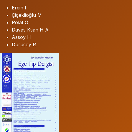
Ergin I
Çiçeklioğlu M
Polat Ö
Davas Ksan H A
Assoy H
Durusoy R