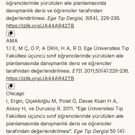
öğrencilerinde yürütülen aile planlamasında
danışmanlık dersi ve öğrenciler tarafından
değerlendirilmesi.
Ege Tıp Dergisi
,
50
(4), 229-236.
https://izlik.org/JA44AR42TB
AMA
1.I E, M Ç, Ö P, A DKH, H A, R D. Ege Üniversitesi Tıp
Fakültesi üçüncü sınıf öğrencilerinde yürütülen aile
planlamasında danışmanlık dersi ve öğrenciler
tarafından değerlendirilmesi.
ETD
. 2011;50(4):229-236.
https://izlik.org/JA44AR42TB
Chicago
I, Ergin, Çiçeklioğlu M, Polat Ö, Davas Ksan H A,
Assoy H, ve Durusoy R. 2011. “Ege Üniversitesi Tıp
Fakültesi üçüncü sınıf öğrencilerinde yürütülen aile
planlamasında danışmanlık dersi ve öğrenciler
tarafından değerlendirilmesi”.
Ege Tıp Dergisi
50 (4):