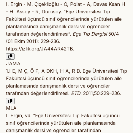
I, Ergin - M, Çiçeklioğlu - Ö, Polat - A, Davas Ksan H
- H, Assoy - R, Durusoy. “Ege Üniversitesi Tıp
Fakültesi üçüncü sınıf öğrencilerinde yürütülen aile
planlamasında danışmanlık dersi ve öğrenciler
tarafından değerlendirilmesi”.
Ege Tıp Dergisi
50/4
(01 Ekim 2011): 229-236.
https://izlik.org/JA44AR42TB
.
JAMA
1.I E, M Ç, Ö P, A DKH, H A, R D. Ege Üniversitesi Tıp
Fakültesi üçüncü sınıf öğrencilerinde yürütülen aile
planlamasında danışmanlık dersi ve öğrenciler
tarafından değerlendirilmesi.
ETD
. 2011;50:229–236.
MLA
I, Ergin, vd. “Ege Üniversitesi Tıp Fakültesi üçüncü
sınıf öğrencilerinde yürütülen aile planlamasında
danışmanlık dersi ve öğrenciler tarafından