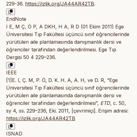
229-36.
https://izlik.org/JA44AR42TB
.
EndNote
I E, M Ç, Ö P, A DKH, H A, R D (01 Ekim 2011) Ege
Üniversitesi Tıp Fakültesi üçüncü sınıf öğrencilerinde
yürütülen aile planlamasında danışmanlık dersi ve
öğrenciler tarafından değerlendirilmesi. Ege Tıp
Dergisi 50 4 229–236.
IEEE
[1]E. I, Ç. M, P. Ö, D. K. H. A, A. H, ve D. R, “Ege
Üniversitesi Tıp Fakültesi üçüncü sınıf öğrencilerinde
yürütülen aile planlamasında danışmanlık dersi ve
öğrenciler tarafından değerlendirilmesi”,
ETD
, c. 50,
sy 4, ss. 229–236, Eki. 2011, [çevrimiçi]. Erişim adresi:
https://izlik.org/JA44AR42TB
ISNAD