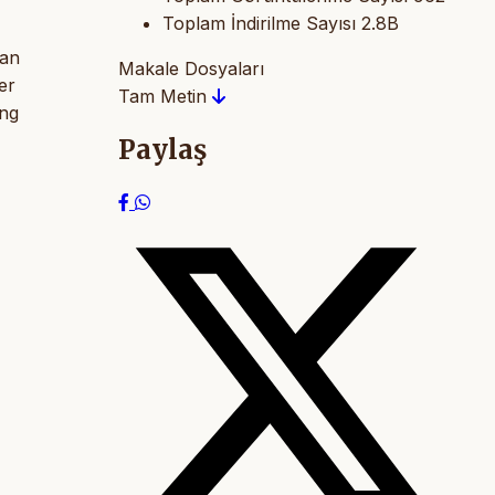
Toplam İndirilme Sayısı
2.8B
man
Makale Dosyaları
er
Tam Metin
ing
Paylaş