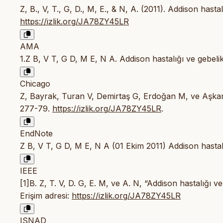
Z, B., V, T., G, D., M, E., & N, A. (2011). Addison hasta
https://izlik.org/JA78ZY45LR
AMA
1.Z B, V T, G D, M E, N A. Addison hastalığı ve gebeli
Chicago
Z, Bayrak, Turan V, Demirtaş G, Erdoğan M, ve Aşkar 
277-79.
https://izlik.org/JA78ZY45LR
.
EndNote
Z B, V T, G D, M E, N A (01 Ekim 2011) Addison hastal
IEEE
[1]B. Z, T. V, D. G, E. M, ve A. N, “Addison hastalığı v
Erişim adresi:
https://izlik.org/JA78ZY45LR
ISNAD