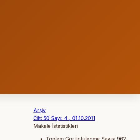
Arşiv
Cilt: 50 Sayı: 4 , 01.10.2011
Makale İstatistikleri
Toplam Görüntülenme Sayısı
962