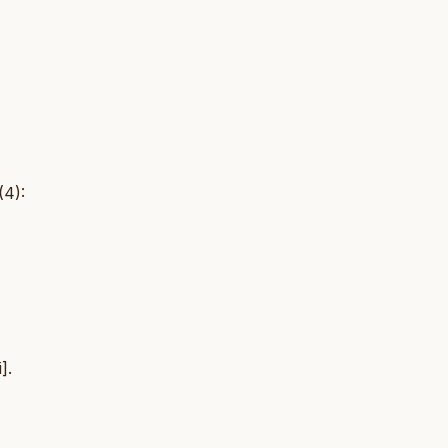
(4):
].