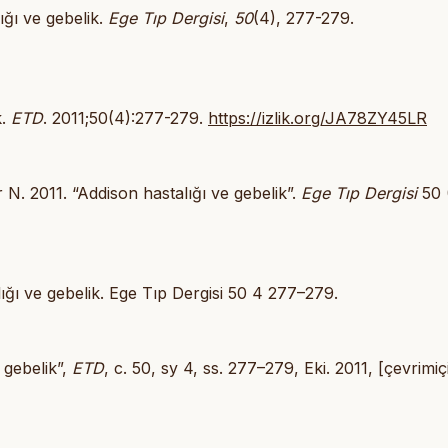
lığı ve gebelik.
Ege Tıp Dergisi
,
50
(4), 277-279.
k.
ETD
. 2011;50(4):277-279.
https://izlik.org/JA78ZY45LR
N. 2011. “Addison hastalığı ve gebelik”.
Ege Tıp Dergisi
50 
ığı ve gebelik. Ege Tıp Dergisi 50 4 277–279.
e gebelik”,
ETD
, c. 50, sy 4, ss. 277–279, Eki. 2011, [çevrimiçi