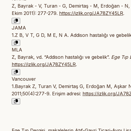
Z, Bayrak - V, Turan - G, Demirtaş - M, Erdoğan - N, 
Ekim 2011): 277-279.
https://izlik.org/JA78ZY45LR
.
JAMA
1.Z B, V T, G D, M E, N A. Addison hastalığı ve gebeli
MLA
Z, Bayrak, vd. “Addison hastalığı ve gebelik”.
Ege Tıp 
https://izlik.org/JA78ZY45LR
.
Vancouver
1.Bayrak Z, Turan V, Demirtaş G, Erdoğan M, Aşkar N.
2011;50(4):277-9. Erişim adresi:
https://izlik.org/JA7
Ege Tıp Dergisi, makalelerin Atıf-Gayri Ticari-Aynı L