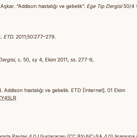
Aşkar. “Addison hastalığı ve gebelik”.
Ege Tıp Dergisi
50/4 
k.
ETD
. 2011;50:277–279.
Dergisi
, c. 50, sy 4, Ekim 2011, ss. 277-9,
 Addison hastalığı ve gebelik. ETD [Internet]. 01 Ekim
8ZY45LR
isansla Paylaş 4.0 Uluslararası (CC BY-NC-SA 4.0) lisansına