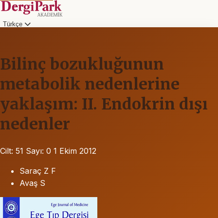
Türkçe
Bilinç bozukluğunun
metabolik nedenlerine
yaklaşım: II. Endokrin dışı
nedenler
Cilt: 51
Sayı: 0
1 Ekim 2012
Saraç Z F
Avaş S