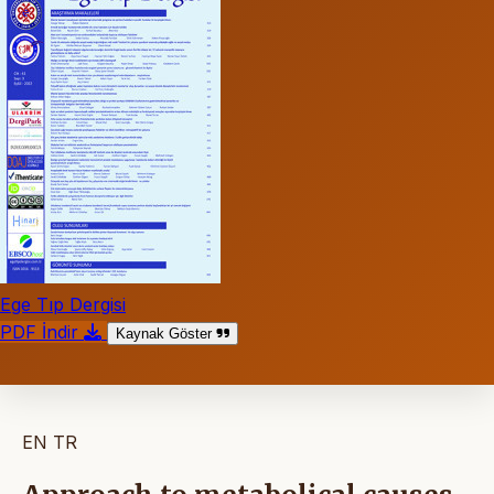
Ege Tıp Dergisi
PDF İndir
Kaynak Göster
EN
TR