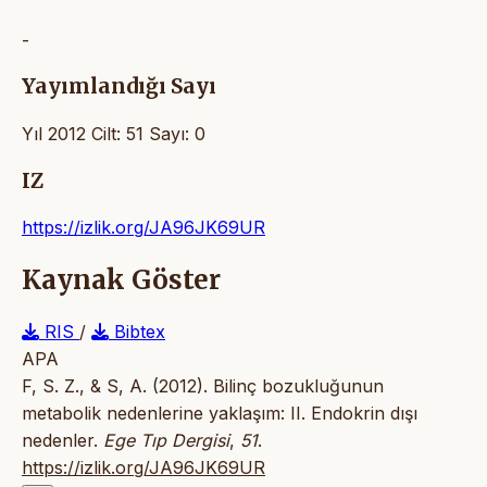
-
Yayımlandığı Sayı
Yıl 2012 Cilt: 51 Sayı: 0
IZ
https://izlik.org/JA96JK69UR
Kaynak Göster
RIS
/
Bibtex
APA
F, S. Z., & S, A. (2012). Bilinç bozukluğunun
metabolik nedenlerine yaklaşım: II. Endokrin dışı
nedenler.
Ege Tıp Dergisi
,
51
.
https://izlik.org/JA96JK69UR