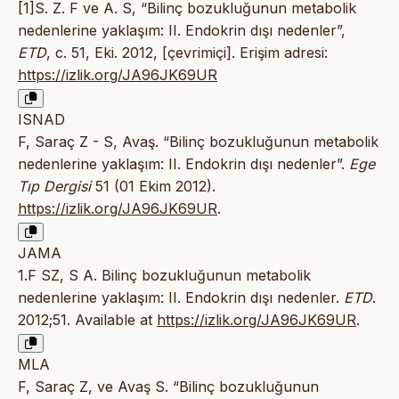
[1]S. Z. F ve A. S, “Bilinç bozukluğunun metabolik
nedenlerine yaklaşım: II. Endokrin dışı nedenler”,
ETD
, c. 51, Eki. 2012, [çevrimiçi]. Erişim adresi:
https://izlik.org/JA96JK69UR
ISNAD
F, Saraç Z - S, Avaş. “Bilinç bozukluğunun metabolik
nedenlerine yaklaşım: II. Endokrin dışı nedenler”.
Ege
Tıp Dergisi
51 (01 Ekim 2012).
https://izlik.org/JA96JK69UR
.
JAMA
1.F SZ, S A. Bilinç bozukluğunun metabolik
nedenlerine yaklaşım: II. Endokrin dışı nedenler.
ETD
.
2012;51. Available at
https://izlik.org/JA96JK69UR
.
MLA
F, Saraç Z, ve Avaş S. “Bilinç bozukluğunun