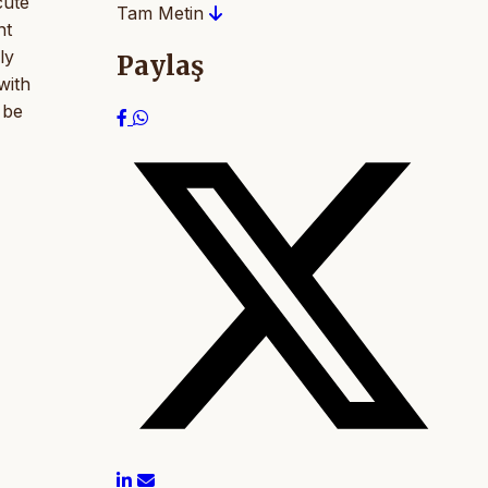
cute
Tam Metin
nt
ly
Paylaş
with
 be