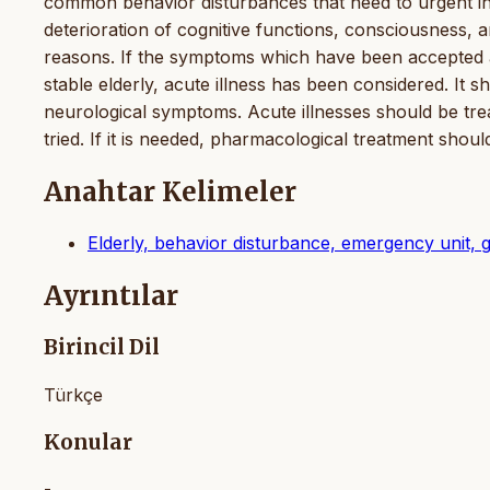
common behavior disturbances that need to urgent inte
deterioration of cognitive functions, consciousness, a
reasons. If the symptoms which have been accepted 
stable elderly, acute illness has been considered. It 
neurological symptoms. Acute illnesses should be trea
tried. If it is needed, pharmacological treatment shou
Anahtar Kelimeler
Elderly, behavior disturbance, emergency unit, g
Ayrıntılar
Birincil Dil
Türkçe
Konular
-