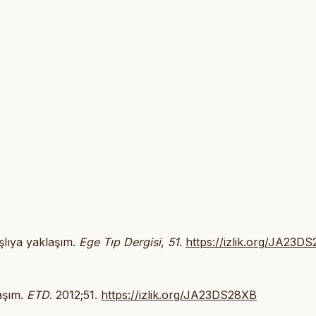
aşlıya yaklaşım.
Ege Tıp Dergisi
,
51
.
https://izlik.org/JA23D
laşım.
ETD
. 2012;51.
https://izlik.org/JA23DS28XB