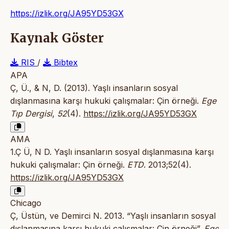
https://izlik.org/JA95YD53GX
Kaynak Göster
RIS
/
Bibtex
APA
Ç, Ü., & N, D. (2013). Yaşlı insanların sosyal
dışlanmasına karşı hukuki çalışmalar: Çin örneği.
Ege
Tıp Dergisi
,
52
(4).
https://izlik.org/JA95YD53GX
AMA
1.Ç Ü, N D. Yaşlı insanların sosyal dışlanmasına karşı
hukuki çalışmalar: Çin örneği.
ETD
. 2013;52(4).
https://izlik.org/JA95YD53GX
Chicago
Ç, Üstün, ve Demirci N. 2013. “Yaşlı insanların sosyal
dışlanmasına karşı hukuki çalışmalar: Çin örneği”.
Ege