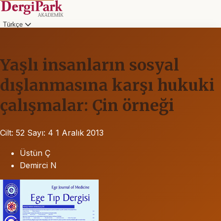
Türkçe
Yaşlı insanların sosyal
dışlanmasına karşı hukuki
çalışmalar: Çin örneği
Cilt: 52
Sayı: 4
1 Aralık 2013
Üstün Ç
Demirci N