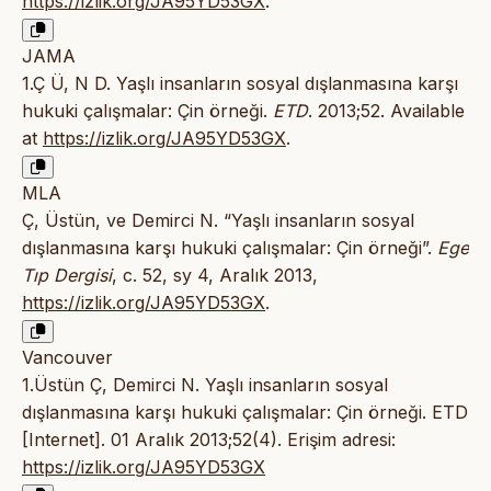
https://izlik.org/JA95YD53GX
.
JAMA
1.Ç Ü, N D. Yaşlı insanların sosyal dışlanmasına karşı
hukuki çalışmalar: Çin örneği.
ETD
. 2013;52. Available
at
https://izlik.org/JA95YD53GX
.
MLA
Ç, Üstün, ve Demirci N. “Yaşlı insanların sosyal
dışlanmasına karşı hukuki çalışmalar: Çin örneği”.
Ege
Tıp Dergisi
, c. 52, sy 4, Aralık 2013,
https://izlik.org/JA95YD53GX
.
Vancouver
1.Üstün Ç, Demirci N. Yaşlı insanların sosyal
dışlanmasına karşı hukuki çalışmalar: Çin örneği. ETD
[Internet]. 01 Aralık 2013;52(4). Erişim adresi:
https://izlik.org/JA95YD53GX