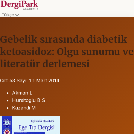
Türkçe
Gebelik sırasında diabetik
ketoasidoz: Olgu sunumu ve
literatür derlemesi
Cilt: 53
Sayı: 1
1 Mart 2014
Akman L
Hursitoglu B S
Kazandi M