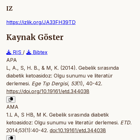
IZ
https://izlik.org/JA33FH39TD
Kaynak Göster
RIS
/
Bibtex
APA
L, A., S, H. B., & M, K. (2014). Gebelik sırasında
diabetik ketoasidoz: Olgu sunumu ve literatür
derlemesi.
Ege Tıp Dergisi
,
53
(1), 40-42.
https://doi.org/10.19161/etd.344038
AMA
1.L A, S HB, M K. Gebelik sırasında diabetik
ketoasidoz: Olgu sunumu ve literatür derlemesi.
ETD
.
2014;53(1):40-42.
doi:10.19161/etd.344038