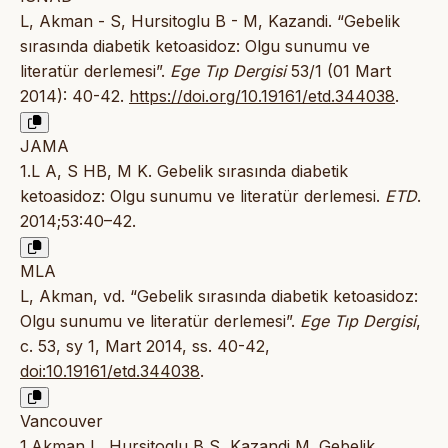
L, Akman - S, Hursitoglu B - M, Kazandi. “Gebelik
sırasında diabetik ketoasidoz: Olgu sunumu ve
literatür derlemesi”.
Ege Tıp Dergisi
53/1 (01 Mart
2014): 40-42.
https://doi.org/10.19161/etd.344038
.
JAMA
1.L A, S HB, M K. Gebelik sırasında diabetik
ketoasidoz: Olgu sunumu ve literatür derlemesi.
ETD
.
2014;53:40–42.
MLA
L, Akman, vd. “Gebelik sırasında diabetik ketoasidoz:
Olgu sunumu ve literatür derlemesi”.
Ege Tıp Dergisi
,
c. 53, sy 1, Mart 2014, ss. 40-42,
doi:10.19161/etd.344038
.
Vancouver
1.Akman L, Hursitoglu B S, Kazandi M. Gebelik