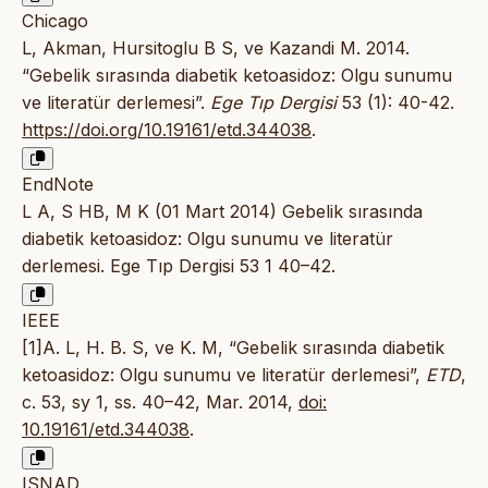
Chicago
L, Akman, Hursitoglu B S, ve Kazandi M. 2014.
“Gebelik sırasında diabetik ketoasidoz: Olgu sunumu
ve literatür derlemesi”.
Ege Tıp Dergisi
53 (1): 40-42.
https://doi.org/10.19161/etd.344038
.
EndNote
L A, S HB, M K (01 Mart 2014) Gebelik sırasında
diabetik ketoasidoz: Olgu sunumu ve literatür
derlemesi. Ege Tıp Dergisi 53 1 40–42.
IEEE
[1]A. L, H. B. S, ve K. M, “Gebelik sırasında diabetik
ketoasidoz: Olgu sunumu ve literatür derlemesi”,
ETD
,
c. 53, sy 1, ss. 40–42, Mar. 2014,
doi:
10.19161/etd.344038
.
ISNAD