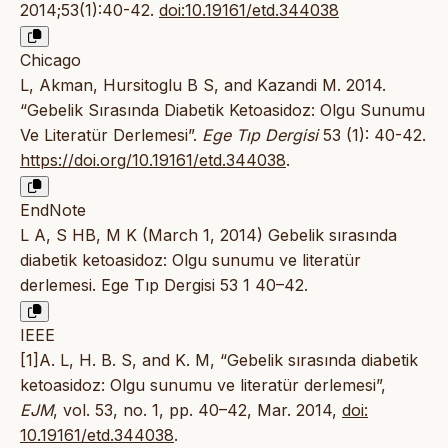
2014;53(1):40-42.
doi:10.19161/etd.344038
Chicago
L, Akman, Hursitoglu B S, and Kazandi M. 2014.
“Gebelik Sırasında Diabetik Ketoasidoz: Olgu Sunumu
Ve Literatür Derlemesi”.
Ege Tıp Dergisi
53 (1): 40-42.
https://doi.org/10.19161/etd.344038
.
EndNote
L A, S HB, M K (March 1, 2014) Gebelik sırasında
diabetik ketoasidoz: Olgu sunumu ve literatür
derlemesi. Ege Tıp Dergisi 53 1 40–42.
IEEE
[1]A. L, H. B. S, and K. M, “Gebelik sırasında diabetik
ketoasidoz: Olgu sunumu ve literatür derlemesi”,
EJM
, vol. 53, no. 1, pp. 40–42, Mar. 2014,
doi:
10.19161/etd.344038
.