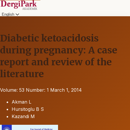
English
Diabetic ketoacidosis
during pregnancy: A case
report and review of the
literature
Volume: 53
Number: 1
March 1, 2014
Akman L
Hursitoglu B S
Kazandi M