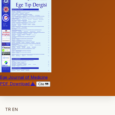
Ege Journal of Medicine
PDF Download
Cite
TR
EN