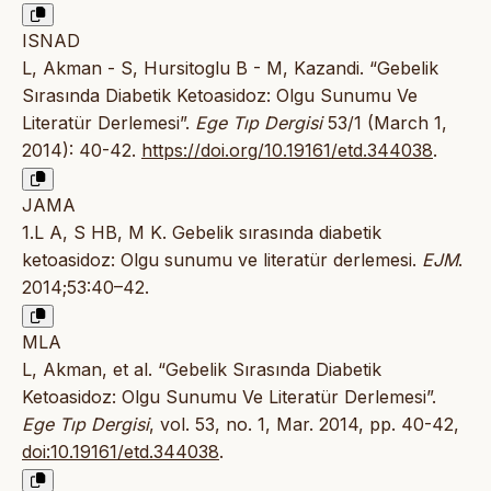
ISNAD
L, Akman - S, Hursitoglu B - M, Kazandi. “Gebelik
Sırasında Diabetik Ketoasidoz: Olgu Sunumu Ve
Literatür Derlemesi”.
Ege Tıp Dergisi
53/1 (March 1,
2014): 40-42.
https://doi.org/10.19161/etd.344038
.
JAMA
1.L A, S HB, M K. Gebelik sırasında diabetik
ketoasidoz: Olgu sunumu ve literatür derlemesi.
EJM
.
2014;53:40–42.
MLA
L, Akman, et al. “Gebelik Sırasında Diabetik
Ketoasidoz: Olgu Sunumu Ve Literatür Derlemesi”.
Ege Tıp Dergisi
, vol. 53, no. 1, Mar. 2014, pp. 40-42,
doi:10.19161/etd.344038
.