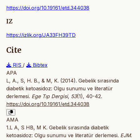
https://doi.org/10.19161/etd.344038
IZ
https://izlik.org/JA33FH39TD
Cite
RIS
/
Bibtex
APA
L, A., S, H. B., & M, K. (2014). Gebelik sırasında
diabetik ketoasidoz: Olgu sunumu ve literatür
derlemesi.
Ege Tıp Dergisi
,
53
(1), 40-42.
https://doi.org/10.19161/etd.344038
AMA
1.L A, S HB, M K. Gebelik sırasında diabetik
ketoasidoz: Olgu sunumu ve literatür derlemesi.
EJM
.