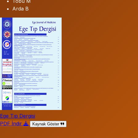
Tobu M
Arda B
Ege Tıp Dergisi
PDF İndir
Kaynak Göster