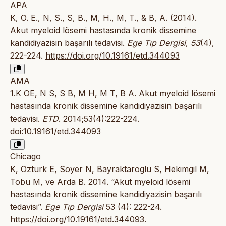
APA
K, O. E., N, S., S, B., M, H., M, T., & B, A. (2014).
Akut myeloid lösemi hastasında kronik dissemine
kandidiyazisin başarılı tedavisi.
Ege Tıp Dergisi
,
53
(4),
222-224.
https://doi.org/10.19161/etd.344093
AMA
1.K OE, N S, S B, M H, M T, B A. Akut myeloid lösemi
hastasında kronik dissemine kandidiyazisin başarılı
tedavisi.
ETD
. 2014;53(4):222-224.
doi:10.19161/etd.344093
Chicago
K, Ozturk E, Soyer N, Bayraktaroglu S, Hekimgil M,
Tobu M, ve Arda B. 2014. “Akut myeloid lösemi
hastasında kronik dissemine kandidiyazisin başarılı
tedavisi”.
Ege Tıp Dergisi
53 (4): 222-24.
https://doi.org/10.19161/etd.344093
.