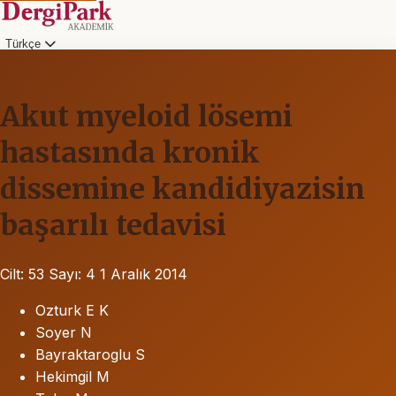
Türkçe
Akut myeloid lösemi
hastasında kronik
dissemine kandidiyazisin
başarılı tedavisi
Cilt: 53
Sayı: 4
1 Aralık 2014
Ozturk E K
Soyer N
Bayraktaroglu S
Hekimgil M