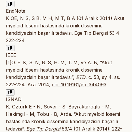
EndNote
K OE, N S, S B, M H, M T, B A (01 Aralık 2014) Akut
myeloid lösemi hastasında kronik dissemine
kandidiyazisin başarılı tedavisi. Ege Tıp Dergisi 53 4
222–224.
IEEE
[1]O. E. K, S. N, B. S, H. M, T. M, ve A. B, “Akut
myeloid lösemi hastasında kronik dissemine
kandidiyazisin başarılı tedavisi”,
ETD
, c. 53, sy 4, ss.
222–224, Ara. 2014,
doi: 10.19161/etd.344093
.
ISNAD
K, Ozturk E - N, Soyer - S, Bayraktaroglu - M,
Hekimgil - M, Tobu - B, Arda. “Akut myeloid lösemi
hastasında kronik dissemine kandidiyazisin başarılı
tedavisi”.
Ege Tıp Dergisi
53/4 (01 Aralık 2014): 222-