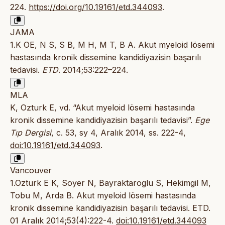
224.
https://doi.org/10.19161/etd.344093
.
JAMA
1.K OE, N S, S B, M H, M T, B A. Akut myeloid lösemi
hastasında kronik dissemine kandidiyazisin başarılı
tedavisi.
ETD
. 2014;53:222–224.
MLA
K, Ozturk E, vd. “Akut myeloid lösemi hastasında
kronik dissemine kandidiyazisin başarılı tedavisi”.
Ege
Tıp Dergisi
, c. 53, sy 4, Aralık 2014, ss. 222-4,
doi:10.19161/etd.344093
.
Vancouver
1.Ozturk E K, Soyer N, Bayraktaroglu S, Hekimgil M,
Tobu M, Arda B. Akut myeloid lösemi hastasında
kronik dissemine kandidiyazisin başarılı tedavisi. ETD.
01 Aralık 2014;53(4):222-4.
doi:10.19161/etd.344093