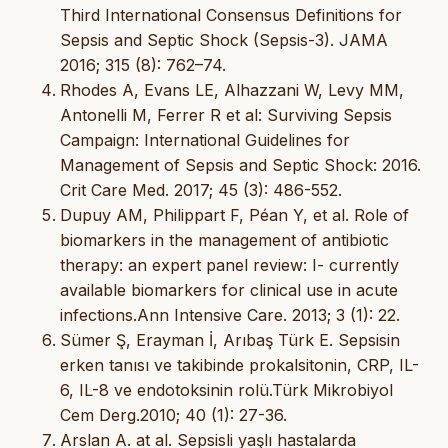
Third International Consensus Definitions for
Sepsis and Septic Shock (Sepsis-3). JAMA
2016; 315 (8): 762–74.
Rhodes A, Evans LE, Alhazzani W, Levy MM,
Antonelli M, Ferrer R et al: Surviving Sepsis
Campaign: International Guidelines for
Management of Sepsis and Septic Shock: 2016.
Crit Care Med. 2017; 45 (3): 486-552.
Dupuy AM, Philippart F, Péan Y, et al. Role of
biomarkers in the management of antibiotic
therapy: an expert panel review: I- currently
available biomarkers for clinical use in acute
infections.Ann Intensive Care. 2013; 3 (1): 22.
Sümer Ş, Erayman İ, Arıbaş Türk E. Sepsisin
erken tanısı ve takibinde prokalsitonin, CRP, IL-
6, IL-8 ve endotoksinin rolü.Türk Mikrobiyol
Cem Derg.2010; 40 (1): 27-36.
Arslan A. at al. Sepsisli yaşlı hastalarda