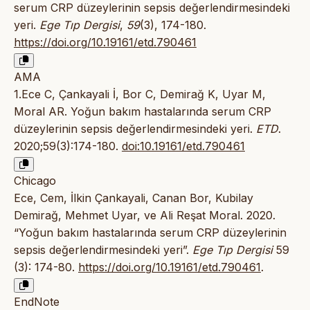
serum CRP düzeylerinin sepsis değerlendirmesindeki
yeri.
Ege Tıp Dergisi
,
59
(3), 174-180.
https://doi.org/10.19161/etd.790461
AMA
1.Ece C, Çankayali İ, Bor C, Demirağ K, Uyar M,
Moral AR. Yoğun bakım hastalarında serum CRP
düzeylerinin sepsis değerlendirmesindeki yeri.
ETD
.
2020;59(3):174-180.
doi:10.19161/etd.790461
Chicago
Ece, Cem, İlkin Çankayali, Canan Bor, Kubilay
Demirağ, Mehmet Uyar, ve Ali Reşat Moral. 2020.
“Yoğun bakım hastalarında serum CRP düzeylerinin
sepsis değerlendirmesindeki yeri”.
Ege Tıp Dergisi
59
(3): 174-80.
https://doi.org/10.19161/etd.790461
.
EndNote