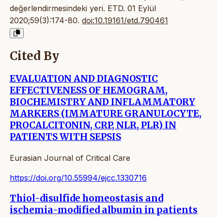
değerlendirmesindeki yeri. ETD. 01 Eylül
2020;59(3):174-80.
doi:10.19161/etd.790461
Cited By
EVALUATION AND DIAGNOSTIC
EFFECTIVENESS OF HEMOGRAM,
BIOCHEMISTRY AND INFLAMMATORY
MARKERS (IMMATURE GRANULOCYTE,
PROCALCITONIN, CRP, NLR, PLR) IN
PATIENTS WITH SEPSIS
Eurasian Journal of Critical Care
https://doi.org/10.55994/ejcc.1330716
Thiol-disulfide homeostasis and
ischemia-modified albumin in patients