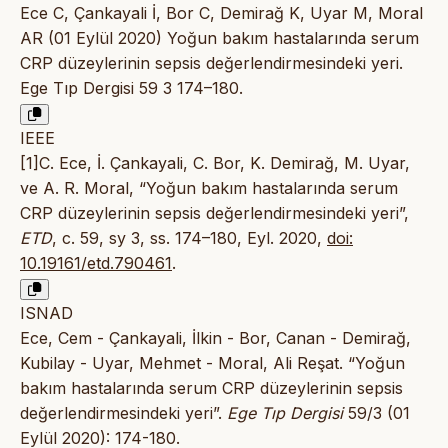
Ece C, Çankayali İ, Bor C, Demirağ K, Uyar M, Moral
AR (01 Eylül 2020) Yoğun bakım hastalarında serum
CRP düzeylerinin sepsis değerlendirmesindeki yeri.
Ege Tıp Dergisi 59 3 174–180.
IEEE
[1]C. Ece, İ. Çankayali, C. Bor, K. Demirağ, M. Uyar,
ve A. R. Moral, “Yoğun bakım hastalarında serum
CRP düzeylerinin sepsis değerlendirmesindeki yeri”,
ETD
, c. 59, sy 3, ss. 174–180, Eyl. 2020,
doi:
10.19161/etd.790461
.
ISNAD
Ece, Cem - Çankayali, İlkin - Bor, Canan - Demirağ,
Kubilay - Uyar, Mehmet - Moral, Ali Reşat. “Yoğun
bakım hastalarında serum CRP düzeylerinin sepsis
değerlendirmesindeki yeri”.
Ege Tıp Dergisi
59/3 (01
Eylül 2020): 174-180.