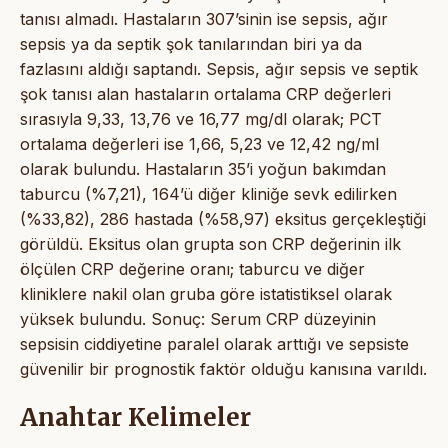
tanısı almadı. Hastaların 307’sinin ise sepsis, ağır
sepsis ya da septik şok tanılarından biri ya da
fazlasını aldığı saptandı. Sepsis, ağır sepsis ve septik
şok tanısı alan hastaların ortalama CRP değerleri
sırasıyla 9,33, 13,76 ve 16,77 mg/dl olarak; PCT
ortalama değerleri ise 1,66, 5,23 ve 12,42 ng/ml
olarak bulundu. Hastaların 35’i yoğun bakımdan
taburcu (%7,21), 164’ü diğer kliniğe sevk edilirken
(%33,82), 286 hastada (%58,97) eksitus gerçekleştiği
görüldü. Eksitus olan grupta son CRP değerinin ilk
ölçülen CRP değerine oranı; taburcu ve diğer
kliniklere nakil olan gruba göre istatistiksel olarak
yüksek bulundu. Sonuç: Serum CRP düzeyinin
sepsisin ciddiyetine paralel olarak arttığı ve sepsiste
güvenilir bir prognostik faktör olduğu kanısına varıldı.
Anahtar Kelimeler