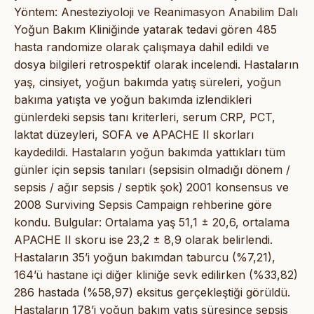
Yöntem: Anesteziyoloji ve Reanimasyon Anabilim Dalı
Yoğun Bakım Kliniğinde yatarak tedavi gören 485
hasta randomize olarak çalışmaya dahil edildi ve
dosya bilgileri retrospektif olarak incelendi. Hastaların
yaş, cinsiyet, yoğun bakımda yatış süreleri, yoğun
bakıma yatışta ve yoğun bakımda izlendikleri
günlerdeki sepsis tanı kriterleri, serum CRP, PCT,
laktat düzeyleri, SOFA ve APACHE II skorları
kaydedildi. Hastaların yoğun bakımda yattıkları tüm
günler için sepsis tanıları (sepsisin olmadığı dönem /
sepsis / ağır sepsis / septik şok) 2001 konsensus ve
2008 Surviving Sepsis Campaign rehberine göre
kondu. Bulgular: Ortalama yaş 51,1 ± 20,6, ortalama
APACHE II skoru ise 23,2 ± 8,9 olarak belirlendi.
Hastaların 35’i yoğun bakımdan taburcu (%7,21),
164’ü hastane içi diğer kliniğe sevk edilirken (%33,82)
286 hastada (%58,97) eksitus gerçekleştiği görüldü.
Hastaların 178’i yoğun bakım yatış süresince sepsis