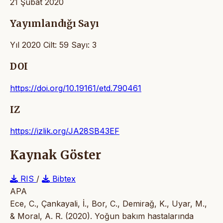
21 Şubat 2020
Yayımlandığı Sayı
Yıl 2020 Cilt: 59 Sayı: 3
DOI
https://doi.org/10.19161/etd.790461
IZ
https://izlik.org/JA28SB43EF
Kaynak Göster
RIS
/
Bibtex
APA
Ece, C., Çankayali, İ., Bor, C., Demirağ, K., Uyar, M.,
& Moral, A. R. (2020). Yoğun bakım hastalarında