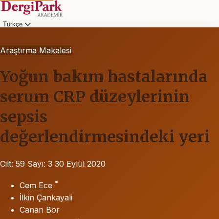
Türkçe
Araştırma Makalesi
Yoğun bakım hastalarında
serum CRP düzeylerinin
sepsis
değerlendirmesindeki yeri
Cilt: 59
Sayı: 3
30 Eylül 2020
*
Cem Ece
İlkin Çankayali
Canan Bor