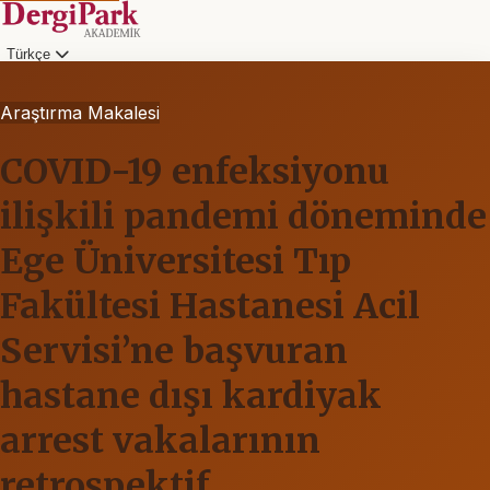
Türkçe
Araştırma Makalesi
COVID-19 enfeksiyonu
ilişkili pandemi döneminde
Ege Üniversitesi Tıp
Fakültesi Hastanesi Acil
Servisi’ne başvuran
hastane dışı kardiyak
arrest vakalarının
retrospektif