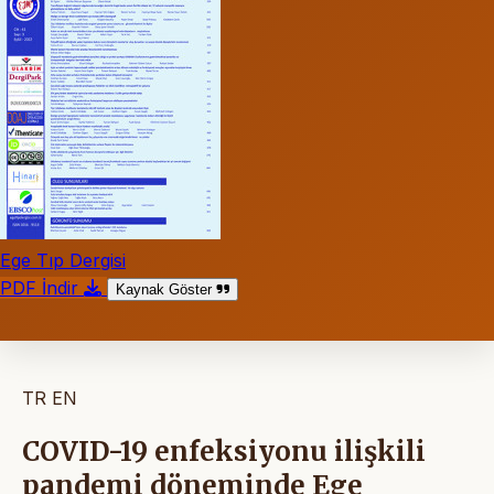
Ege Tıp Dergisi
PDF İndir
Kaynak Göster
TR
EN
COVID-19 enfeksiyonu ilişkili
pandemi döneminde Ege