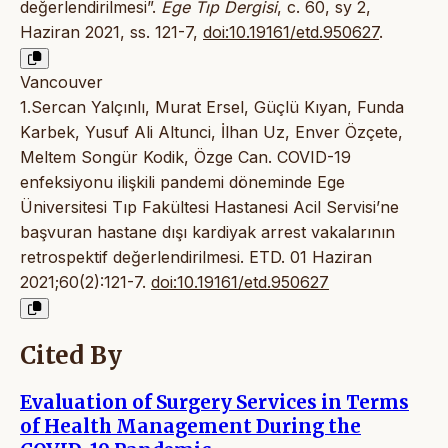
değerlendirilmesi”.
Ege Tıp Dergisi
, c. 60, sy 2,
Haziran 2021, ss. 121-7,
doi:10.19161/etd.950627
.
Vancouver
1.Sercan Yalçınlı, Murat Ersel, Güçlü Kıyan, Funda
Karbek, Yusuf Ali Altunci, İlhan Uz, Enver Özçete,
Meltem Songür Kodik, Özge Can. COVID-19
enfeksiyonu ilişkili pandemi döneminde Ege
Üniversitesi Tıp Fakültesi Hastanesi Acil Servisi’ne
başvuran hastane dışı kardiyak arrest vakalarının
retrospektif değerlendirilmesi. ETD. 01 Haziran
2021;60(2):121-7.
doi:10.19161/etd.950627
Cited By
Evaluation of Surgery Services in Terms
of Health Management During the