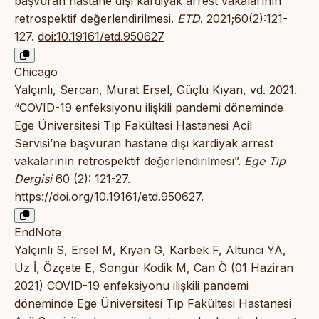
başvuran hastane dışı kardiyak arrest vakalarının
retrospektif değerlendirilmesi.
ETD
. 2021;60(2):121-
127.
doi:10.19161/etd.950627
Chicago
Yalçınlı, Sercan, Murat Ersel, Güçlü Kıyan, vd. 2021.
“COVID-19 enfeksiyonu ilişkili pandemi döneminde
Ege Üniversitesi Tıp Fakültesi Hastanesi Acil
Servisi’ne başvuran hastane dışı kardiyak arrest
vakalarının retrospektif değerlendirilmesi”.
Ege Tıp
Dergisi
60 (2): 121-27.
https://doi.org/10.19161/etd.950627
.
EndNote
Yalçınlı S, Ersel M, Kıyan G, Karbek F, Altunci YA,
Uz İ, Özçete E, Songür Kodik M, Can Ö (01 Haziran
2021) COVID-19 enfeksiyonu ilişkili pandemi
döneminde Ege Üniversitesi Tıp Fakültesi Hastanesi