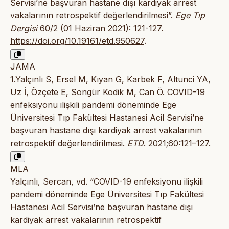
Servisi’ne başvuran hastane dışı kardiyak arrest
vakalarının retrospektif değerlendirilmesi”.
Ege Tıp
Dergisi
60/2 (01 Haziran 2021): 121-127.
https://doi.org/10.19161/etd.950627
.
JAMA
1.Yalçınlı S, Ersel M, Kıyan G, Karbek F, Altunci YA,
Uz İ, Özçete E, Songür Kodik M, Can Ö. COVID-19
enfeksiyonu ilişkili pandemi döneminde Ege
Üniversitesi Tıp Fakültesi Hastanesi Acil Servisi’ne
başvuran hastane dışı kardiyak arrest vakalarının
retrospektif değerlendirilmesi.
ETD
. 2021;60:121–127.
MLA
Yalçınlı, Sercan, vd. “COVID-19 enfeksiyonu ilişkili
pandemi döneminde Ege Üniversitesi Tıp Fakültesi
Hastanesi Acil Servisi’ne başvuran hastane dışı
kardiyak arrest vakalarının retrospektif