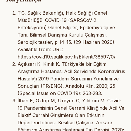
T.C. Sağlık Bakanlığı, Halk Sağlığı Genel
Müdürlüğü. COVID-19 (SARSCoV-2
Enfeksiyonu) Genel Bilgiler, Epidemiyoloji ve
Tanı. Bilimsel Danışma Kurulu Çalışması.
Serolojik testler, p 14-15. (29 Haziran 2020).
Available from: URL:
https://covid19.saglik.gov.tr/Eklenti/38597/0/
Açıksarı K, Kınık K. Türkiye’de bir Eğitim
Araştırma Hastanesi Acil Servisinde Koronavirus
Hastalığı 2019 Pandemi Sürecinin Yönetimi ve
Sonuçları (TR/ENG). Anadolu Klin. 2020; 25
(Special Issue on COVID 19): 263-283.
İlhan E, Oztop M, Üreyen O, Yıldırım M. Covid-
19 Pandemisinin Genel Cerrahi Kliniğinde Acil Ve
Elektif Cerrahi Girişimlere Olan Etkisinin
Değerlendirilmesi: Kesitsel Çalışma. Ankara
Eğitim ve Araştırma Hastanesi Tıp Dergisi. 2020;