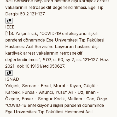
Acil Servisi’ne başvuran hastane dışı kardiyak arrest
vakalarının retrospektif değerlendirilmesi. Ege Tıp
Dergisi 60 2 121–127.
IEEE
[1]S. Yalçınlı
vd.
, “COVID-19 enfeksiyonu ilişkili
pandemi döneminde Ege Üniversitesi Tıp Fakültesi
Hastanesi Acil Servisi’ne başvuran hastane dışı
kardiyak arrest vakalarının retrospektif
değerlendirilmesi”,
ETD
, c. 60, sy 2, ss. 121–127, Haz.
2021,
doi: 10.19161/etd.950627
.
ISNAD
Yalçınlı, Sercan - Ersel, Murat - Kıyan, Güçlü -
Karbek, Funda - Altunci, Yusuf Ali - Uz, İlhan -
Özçete, Enver - Songür Kodik, Meltem - Can, Özge.
“COVID-19 enfeksiyonu ilişkili pandemi döneminde
Ege Üniversitesi Tıp Fakültesi Hastanesi Acil