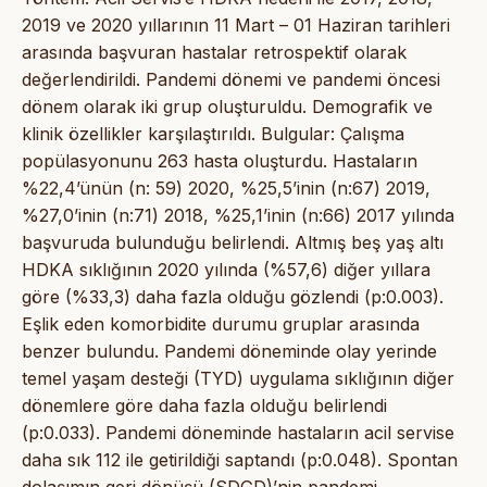
2019 ve 2020 yıllarının 11 Mart – 01 Haziran tarihleri
arasında başvuran hastalar retrospektif olarak
değerlendirildi. Pandemi dönemi ve pandemi öncesi
dönem olarak iki grup oluşturuldu. Demografik ve
klinik özellikler karşılaştırıldı. Bulgular: Çalışma
popülasyonunu 263 hasta oluşturdu. Hastaların
%22,4’ünün (n: 59) 2020, %25,5’inin (n:67) 2019,
%27,0’inin (n:71) 2018, %25,1’inin (n:66) 2017 yılında
başvuruda bulunduğu belirlendi. Altmış beş yaş altı
HDKA sıklığının 2020 yılında (%57,6) diğer yıllara
göre (%33,3) daha fazla olduğu gözlendi (p:0.003).
Eşlik eden komorbidite durumu gruplar arasında
benzer bulundu. Pandemi döneminde olay yerinde
temel yaşam desteği (TYD) uygulama sıklığının diğer
dönemlere göre daha fazla olduğu belirlendi
(p:0.033). Pandemi döneminde hastaların acil servise
daha sık 112 ile getirildiği saptandı (p:0.048). Spontan
dolaşımın geri dönüşü (SDGD)’nin pandemi