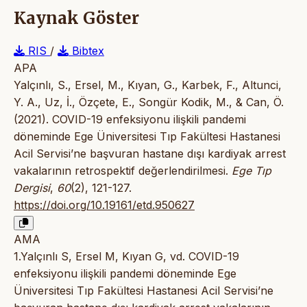
Kaynak Göster
RIS
/
Bibtex
APA
Yalçınlı, S., Ersel, M., Kıyan, G., Karbek, F., Altunci,
Y. A., Uz, İ., Özçete, E., Songür Kodik, M., & Can, Ö.
(2021). COVID-19 enfeksiyonu ilişkili pandemi
döneminde Ege Üniversitesi Tıp Fakültesi Hastanesi
Acil Servisi’ne başvuran hastane dışı kardiyak arrest
vakalarının retrospektif değerlendirilmesi.
Ege Tıp
Dergisi
,
60
(2), 121-127.
https://doi.org/10.19161/etd.950627
AMA
1.Yalçınlı S, Ersel M, Kıyan G, vd. COVID-19
enfeksiyonu ilişkili pandemi döneminde Ege
Üniversitesi Tıp Fakültesi Hastanesi Acil Servisi’ne