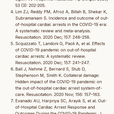
53 (3): 202-205.
Lim ZJ, Reddy PM, Afroz A, Billah B, Shekar K,
Subramaniam S. Incidence and outcome of out-
of-hospital cardiac arrests in the COVID-19 era:
A systematic review and meta-analysis.
Resuscitation. 2020 Dec; 157: 248–258.
Scquizzato T, Landoni G, Paoli A, et al. Effects
of COVID-19 pandemic on out-of-hospital
cardiac arrests: A systematic review.
Resuscitation. 2020 Dec; 157: 241–247.
Ball J, Nehme Z, Bernard S, Stub D,
Stephenson M, Smith K. Collateral damage:
Hidden impact of the COVID-19 pandemic on
the out-of-hospital cardiac arrest system-of-
care. Resuscitation. 2020 Nov; 156: 157–163.
Evanado AU, Harpriya SC, Arayik S, et al. Out-
of-Hospital Cardiac Arrest Response and
Outcomes During the COVID-19 Pandemic. J