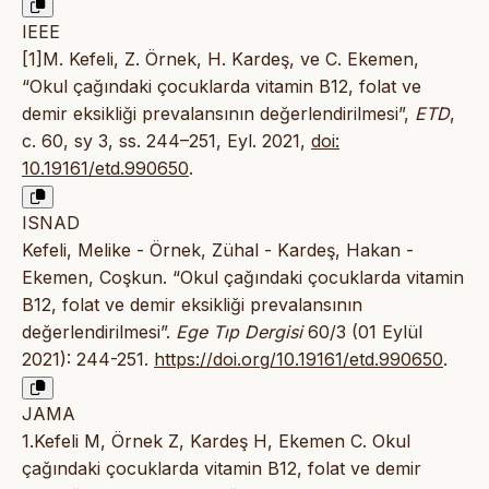
IEEE
[1]M. Kefeli, Z. Örnek, H. Kardeş, ve C. Ekemen,
“Okul çağındaki çocuklarda vitamin B12, folat ve
demir eksikliği prevalansının değerlendirilmesi”,
ETD
,
c. 60, sy 3, ss. 244–251, Eyl. 2021,
doi:
10.19161/etd.990650
.
ISNAD
Kefeli, Melike - Örnek, Zühal - Kardeş, Hakan -
Ekemen, Coşkun. “Okul çağındaki çocuklarda vitamin
B12, folat ve demir eksikliği prevalansının
değerlendirilmesi”.
Ege Tıp Dergisi
60/3 (01 Eylül
2021): 244-251.
https://doi.org/10.19161/etd.990650
.
JAMA
1.Kefeli M, Örnek Z, Kardeş H, Ekemen C. Okul
çağındaki çocuklarda vitamin B12, folat ve demir