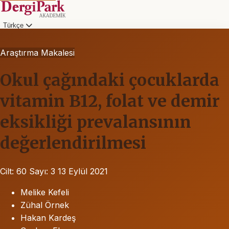
Türkçe
Araştırma Makalesi
Okul çağındaki çocuklarda
vitamin B12, folat ve demir
eksikliği prevalansının
değerlendirilmesi
Cilt: 60
Sayı: 3
13 Eylül 2021
Melike Kefeli
Zühal Örnek
Hakan Kardeş