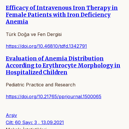
Efficacy of Intravenous Iron Therapy in
Female Patients with Iron Deficiency
Anemia
Türk Doğa ve Fen Dergisi
https://doi.org/10.46810/tdfd.1342791
Evaluation of Anemia Distribution
According to Erythrocyte Morphology in
Hospitalized Children
Pediatric Practice and Research
https://doi.org/10.21765/pprjournal.1500065
Arşiv
Cilt: 60 Sayı: 3 , 13.09.2021