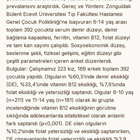
prevalansını araştırdık. Gereç ve Yöntem: Zonguldak
Bülent Ecevit Üniversitesi Tıp Fakültesi Hastanesi
Genel Çocuk Polikliniği’ne başvuran 6-14 yaş arası
toplam 392 çocukta serum demir düzeyi, demir
bağlama kapasitesi, ferritin, vitamin B12, folat düzeyi
ve tam kan sayımı çalışıldı. Sosyoekonomik düzey,
beslenme şekli, fiziksel gelişimi, eğitim düzeyi gibi
çeşitli parametreleri içeren anket düzenlendi.
Bulgular: Çalışmamız 223 kız, 169 erkek toplam 392
çocukla yapıldı. Olguların %60,5’inde demir eksikliği
(DE), %33,4’ünde vitamin B12 eksikliği, %7,6’sında
folat eksikliği ve yetersizliği saptandı. Olgular 6-10 yaş
(n=211) ve 11-14 yaş (n=181) olarak iki grupta
incelendiğinde vitamin B12 eksikliğinin görülme
sıklığında adölesanlarda istatistiksel olarak anlamlı
fark saptandı (p<0,001). DE olan olguların
%10,2’sinde folat yetersizliği ve eksikliği saptanırken,
DE olmayanlarda folat yetersizliği ve eksikliği %3,9