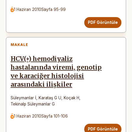
1 Haziran 2010
Sayfa 95-99
PDF Görüntüle
MAKALE
HCV(+) hemodiyaliz
hastalarında viremi, genotip
ve karaciğer histolojisi
arasındaki ilişkiler
Süleymanlar İ
,
Karataş G U
,
Koçak H
,
Tekinalp Süleymanlar G
1 Haziran 2010
Sayfa 101-106
PDF Görüntüle