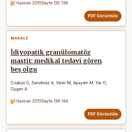
1 Haziran 2010
Sayfa 135-138
PDF Görüntüle
MAKALE
İdiyopatik granülomatöz
mastit: medikal tedavi gören
beş olgu
Coşkun G
,
Sarsılmaz A
,
Varer M
,
Apaydın M
,
Yar O
,
Oygen A
1 Haziran 2010
Sayfa 139-144
PDF Görüntüle