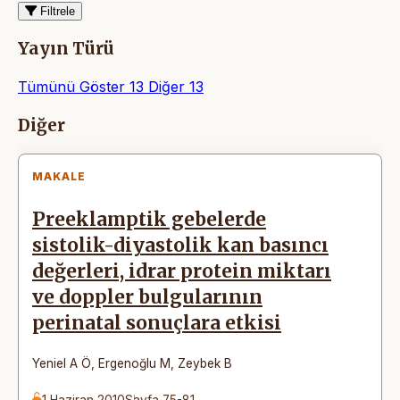
Filtrele
Yayın Türü
Tümünü Göster
13
Diğer
13
Makaleler
Diğer
MAKALE
Preeklamptik gebelerde
sistolik-diyastolik kan basıncı
değerleri, idrar protein miktarı
ve doppler bulgularının
perinatal sonuçlara etkisi
Yeniel A Ö
,
Ergenoğlu M
,
Zeybek B
1 Haziran 2010
Sayfa 75-81