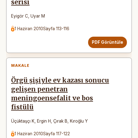
serisi
Eyigör C
,
Uyar M
1 Haziran 2010
Sayfa 113-116
PDF Görüntüle
MAKALE
Örgü şişiyle ev kazası sonucu
gelişen penetran
meningoensefalit ve bos
fistülü
Üçüktaşçı K
,
Ergin H
,
Çırak B
,
Kıroğlu Y
1 Haziran 2010
Sayfa 117-122