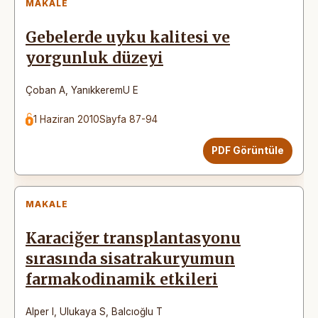
MAKALE
Gebelerde uyku kalitesi ve
yorgunluk düzeyi
Çoban A
,
YanıkkeremU E
1 Haziran 2010
Sayfa 87-94
PDF Görüntüle
MAKALE
Karaciğer transplantasyonu
sırasında sisatrakuryumun
farmakodinamik etkileri
Alper I
,
Ulukaya S
,
Balcıoğlu T