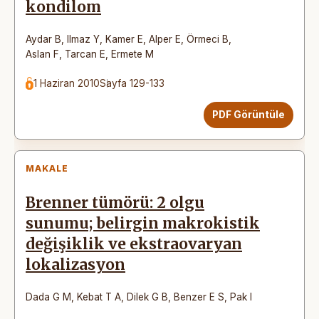
kondilom
Aydar B
,
Ilmaz Y
,
Kamer E
,
Alper E
,
Örmeci B
,
Aslan F
,
Tarcan E
,
Ermete M
1 Haziran 2010
Sayfa 129-133
PDF Görüntüle
MAKALE
Brenner tümörü: 2 olgu
sunumu; belirgin makrokistik
değişiklik ve ekstraovaryan
lokalizasyon
Dada G M
,
Kebat T A
,
Dilek G B
,
Benzer E S
,
Pak I