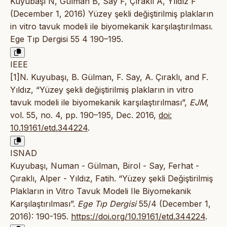
Kuyubaşı N, Gülman B, Say F, Çıraklı A, Yıldız F
(December 1, 2016) Yüzey şekli değiştirilmiş plakların
in vitro tavuk modeli ile biyomekanik karşılaştırılması.
Ege Tıp Dergisi 55 4 190–195.
IEEE
[1]N. Kuyubaşı, B. Gülman, F. Say, A. Çıraklı, and F.
Yıldız, “Yüzey şekli değiştirilmiş plakların in vitro
tavuk modeli ile biyomekanik karşılaştırılması”,
EJM
,
vol. 55, no. 4, pp. 190–195, Dec. 2016,
doi:
10.19161/etd.344224
.
ISNAD
Kuyubaşı, Numan - Gülman, Birol - Say, Ferhat -
Çıraklı, Alper - Yıldız, Fatih. “Yüzey şekli Değiştirilmiş
Plakların in Vitro Tavuk Modeli Ile Biyomekanik
Karşılaştırılması”.
Ege Tıp Dergisi
55/4 (December 1,
2016): 190-195.
https://doi.org/10.19161/etd.344224
.