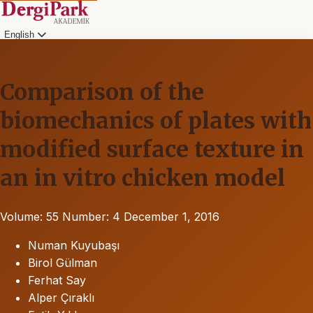
English
Comparison of the
biomechanics of plates with
modified surface texture in
an in vitro chicken model
Volume: 55
Number: 4
December 1, 2016
Numan Kuyubaşı
Birol Gülman
Ferhat Say
Alper Çıraklı