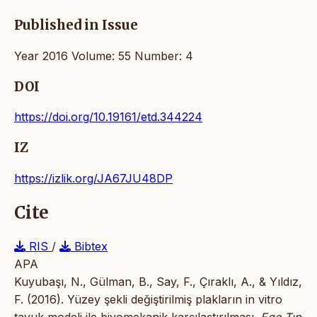
Published in Issue
Year 2016 Volume: 55 Number: 4
DOI
https://doi.org/10.19161/etd.344224
IZ
https://izlik.org/JA67JU48DP
Cite
RIS
/
Bibtex
APA
Kuyubaşı, N., Gülman, B., Say, F., Çıraklı, A., & Yıldız,
F. (2016). Yüzey şekli değiştirilmiş plakların in vitro
tavuk modeli ile biyomekanik karşılaştırılması.
Ege Tıp