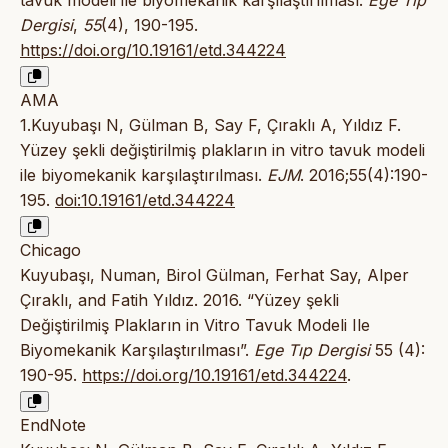
Dergisi
,
55
(4), 190-195.
https://doi.org/10.19161/etd.344224
AMA
1.Kuyubaşı N, Gülman B, Say F, Çıraklı A, Yıldız F.
Yüzey şekli değiştirilmiş plakların in vitro tavuk modeli
ile biyomekanik karşılaştırılması.
EJM
. 2016;55(4):190-
195.
doi:10.19161/etd.344224
Chicago
Kuyubaşı, Numan, Birol Gülman, Ferhat Say, Alper
Çıraklı, and Fatih Yıldız. 2016. “Yüzey şekli
Değiştirilmiş Plakların in Vitro Tavuk Modeli Ile
Biyomekanik Karşılaştırılması”.
Ege Tıp Dergisi
55 (4):
190-95.
https://doi.org/10.19161/etd.344224
.
EndNote