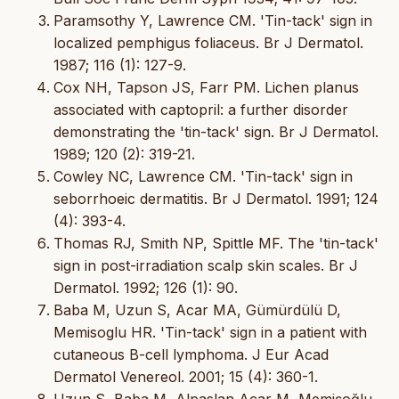
Paramsothy Y, Lawrence CM. 'Tin-tack' sign in
localized pemphigus foliaceus. Br J Dermatol.
1987; 116 (1): 127-9.
Cox NH, Tapson JS, Farr PM. Lichen planus
associated with captopril: a further disorder
demonstrating the 'tin-tack' sign. Br J Dermatol.
1989; 120 (2): 319-21.
Cowley NC, Lawrence CM. 'Tin-tack' sign in
seborrhoeic dermatitis. Br J Dermatol. 1991; 124
(4): 393-4.
Thomas RJ, Smith NP, Spittle MF. The 'tin-tack'
sign in post-irradiation scalp skin scales. Br J
Dermatol. 1992; 126 (1): 90.
Baba M, Uzun S, Acar MA, Gümürdülü D,
Memisoglu HR. 'Tin-tack' sign in a patient with
cutaneous B-cell lymphoma. J Eur Acad
Dermatol Venereol. 2001; 15 (4): 360-1.
Uzun S, Baba M, Alpaslan Acar M, Memişoğlu