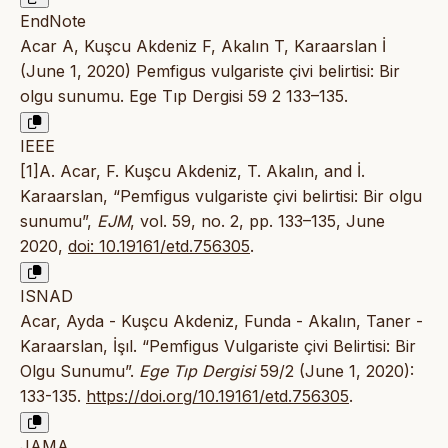
EndNote
Acar A, Kuşcu Akdeniz F, Akalın T, Karaarslan İ
(June 1, 2020) Pemfigus vulgariste çivi belirtisi: Bir
olgu sunumu. Ege Tıp Dergisi 59 2 133–135.
IEEE
[1]A. Acar, F. Kuşcu Akdeniz, T. Akalın, and İ.
Karaarslan, “Pemfigus vulgariste çivi belirtisi: Bir olgu
sunumu”,
EJM
, vol. 59, no. 2, pp. 133–135, June
2020,
doi: 10.19161/etd.756305
.
ISNAD
Acar, Ayda - Kuşcu Akdeniz, Funda - Akalın, Taner -
Karaarslan, İşıl. “Pemfigus Vulgariste çivi Belirtisi: Bir
Olgu Sunumu”.
Ege Tıp Dergisi
59/2 (June 1, 2020):
133-135.
https://doi.org/10.19161/etd.756305
.
JAMA