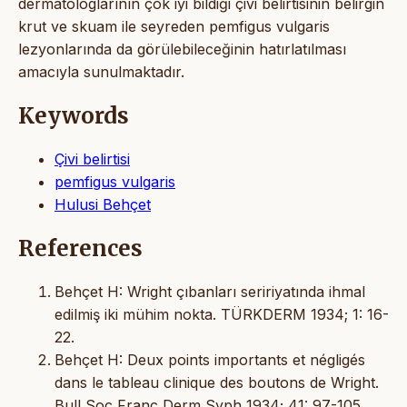
dermatologlarının çok iyi bildiği çivi belirtisinin belirgin
krut ve skuam ile seyreden pemfigus vulgaris
lezyonlarında da görülebileceğinin hatırlatılması
amacıyla sunulmaktadır.
Keywords
Çivi belirtisi
pemfigus vulgaris
Hulusi Behçet
References
Behçet H: Wright çıbanları seririyatında ihmal
edilmiş iki mühim nokta. TÜRKDERM 1934; 1: 16-
22.
Behçet H: Deux points importants et négligés
dans le tableau clinique des boutons de Wright.
Bull Soc Franc Derm Syph 1934; 41: 97-105.