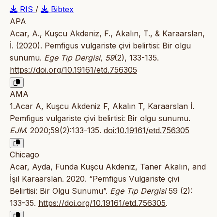
RIS
/
Bibtex
APA
Acar, A., Kuşcu Akdeniz, F., Akalın, T., & Karaarslan,
İ. (2020). Pemfigus vulgariste çivi belirtisi: Bir olgu
sunumu.
Ege Tıp Dergisi
,
59
(2), 133-135.
https://doi.org/10.19161/etd.756305
AMA
1.Acar A, Kuşcu Akdeniz F, Akalın T, Karaarslan İ.
Pemfigus vulgariste çivi belirtisi: Bir olgu sunumu.
EJM
. 2020;59(2):133-135.
doi:10.19161/etd.756305
Chicago
Acar, Ayda, Funda Kuşcu Akdeniz, Taner Akalın, and
İşıl Karaarslan. 2020. “Pemfigus Vulgariste çivi
Belirtisi: Bir Olgu Sunumu”.
Ege Tıp Dergisi
59 (2):
133-35.
https://doi.org/10.19161/etd.756305
.