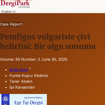
English
Case Report
Pemfigus vulgariste çivi
belirtisi: Bir olgu sunumu
Volume: 59
Number: 2
June 30, 2020
*
Ayda Acar
Funda Kuşcu Akdeniz
Taner Akalın
İşıl Karaarslan