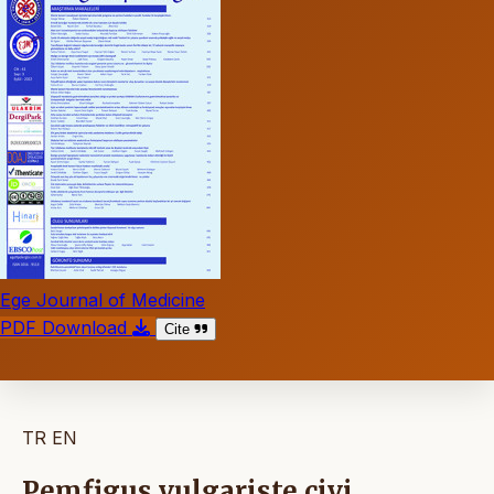
Ege Journal of Medicine
PDF Download
Cite
TR
EN
Pemfigus vulgariste çivi