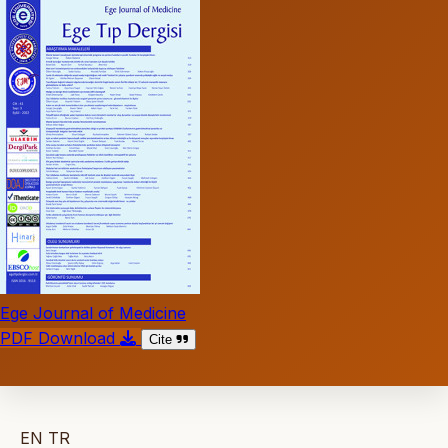
Ege Journal of Medicine
PDF Download
Cite
EN
TR