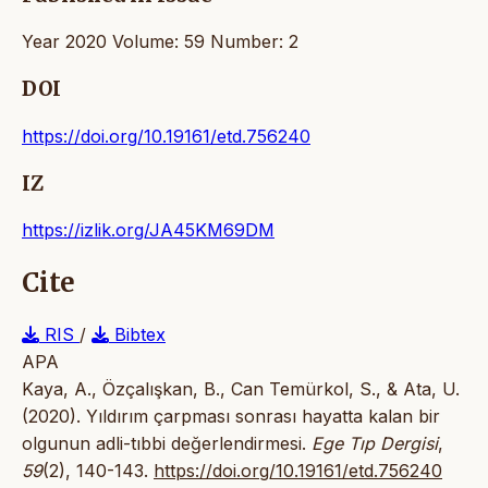
Year 2020 Volume: 59 Number: 2
DOI
https://doi.org/10.19161/etd.756240
IZ
https://izlik.org/JA45KM69DM
Cite
RIS
/
Bibtex
APA
Kaya, A., Özçalışkan, B., Can Temürkol, S., & Ata, U.
(2020). Yıldırım çarpması sonrası hayatta kalan bir
olgunun adli-tıbbi değerlendirmesi.
Ege Tıp Dergisi
,
59
(2), 140-143.
https://doi.org/10.19161/etd.756240