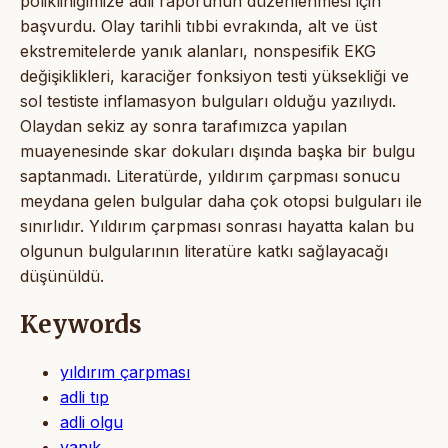
polikliniğimize adli raporunun düzenlenmesi için
başvurdu. Olay tarihli tıbbi evrakında, alt ve üst
ekstremitelerde yanık alanları, nonspesifik EKG
değişiklikleri, karaciğer fonksiyon testi yüksekliği ve
sol testiste inflamasyon bulguları olduğu yazılıydı.
Olaydan sekiz ay sonra tarafımızca yapılan
muayenesinde skar dokuları dışında başka bir bulgu
saptanmadı. Literatürde, yıldırım çarpması sonucu
meydana gelen bulgular daha çok otopsi bulguları ile
sınırlıdır. Yıldırım çarpması sonrası hayatta kalan bu
olgunun bulgularının literatüre katkı sağlayacağı
düşünüldü.
Keywords
yıldırım çarpması
adli tıp
adli olgu
yanık