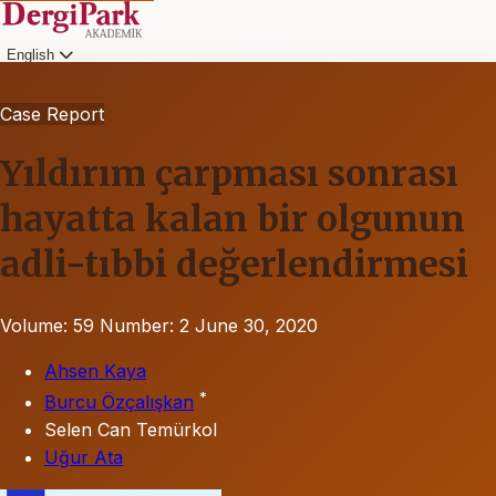
English
Case Report
Yıldırım çarpması sonrası
hayatta kalan bir olgunun
adli-tıbbi değerlendirmesi
Volume: 59
Number: 2
June 30, 2020
Ahsen Kaya
*
Burcu Özçalışkan
Selen Can Temürkol
Uğur Ata