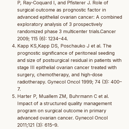
P, Ray-Coquard I, and Pfisterer J. Role of
surgical outcome as prognostic factor in
advanced epithelial ovarian cancer: A combined
exploratory analysis of 3 prospectively
randomized phase 3 multicenter trials.Cancer
2009; 115 (6): 1234–44.
Kapp KS,Kapp DS, Poschauko J et al. The
prognostic significance of peritoneal seeding
and size of postsurgical residual in patients with
stage III epithelial ovarian cancer treated with
surgery, chemotherapy, and high-dose
radiotherapy. Gynecol Oncol 1999; 74 (3): 400–
7.
Harter P, Muallem ZM, Buhrmann C et al.
Impact of a structured quality management
program on surgical outcome in primary
advanced ovarian cancer. Gynecol Oncol
2011;121 (3): 615–9.