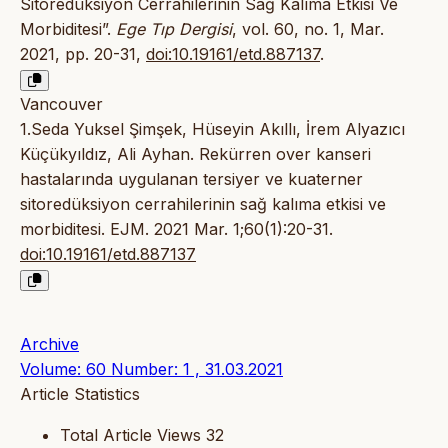
Sitoredüksiyon Cerrahilerinin Sağ Kalıma Etkisi Ve
Morbiditesi”.
Ege Tıp Dergisi
, vol. 60, no. 1, Mar.
2021, pp. 20-31,
doi:10.19161/etd.887137
.
Vancouver
1.Seda Yuksel Şimşek, Hüseyin Akıllı, İrem Alyazıcı
Küçükyıldız, Ali Ayhan. Rekürren over kanseri
hastalarında uygulanan tersiyer ve kuaterner
sitoredüksiyon cerrahilerinin sağ kalıma etkisi ve
morbiditesi. EJM. 2021 Mar. 1;60(1):20-31.
doi:10.19161/etd.887137
Archive
Volume: 60 Number: 1 , 31.03.2021
Article Statistics
Total Article Views
32