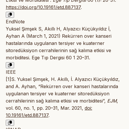
Etkisi Ve Morbiditesi”.
Ege Tıp Dergisi
60 (1): 20-31.
https://doi.org/10.19161/etd.887137
.
EndNote
Yuksel Şimşek S, Akıllı H, Alyazıcı Küçükyıldız İ,
Ayhan A (March 1, 2021) Rekürren over kanseri
hastalarında uygulanan tersiyer ve kuaterner
sitoredüksiyon cerrahilerinin sağ kalıma etkisi ve
morbiditesi. Ege Tıp Dergisi 60 1 20–31.
IEEE
[1]S. Yuksel Şimşek, H. Akıllı, İ. Alyazıcı Küçükyıldız,
and A. Ayhan, “Rekürren over kanseri hastalarında
uygulanan tersiyer ve kuaterner sitoredüksiyon
cerrahilerinin sağ kalıma etkisi ve morbiditesi”,
EJM
,
vol. 60, no. 1, pp. 20–31, Mar. 2021,
doi:
10.19161/etd.887137
.