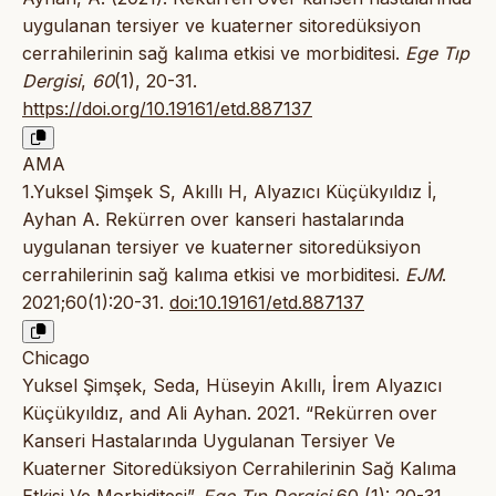
uygulanan tersiyer ve kuaterner sitoredüksiyon
cerrahilerinin sağ kalıma etkisi ve morbiditesi.
Ege Tıp
Dergisi
,
60
(1), 20-31.
https://doi.org/10.19161/etd.887137
AMA
1.Yuksel Şimşek S, Akıllı H, Alyazıcı Küçükyıldız İ,
Ayhan A. Rekürren over kanseri hastalarında
uygulanan tersiyer ve kuaterner sitoredüksiyon
cerrahilerinin sağ kalıma etkisi ve morbiditesi.
EJM
.
2021;60(1):20-31.
doi:10.19161/etd.887137
Chicago
Yuksel Şimşek, Seda, Hüseyin Akıllı, İrem Alyazıcı
Küçükyıldız, and Ali Ayhan. 2021. “Rekürren over
Kanseri Hastalarında Uygulanan Tersiyer Ve
Kuaterner Sitoredüksiyon Cerrahilerinin Sağ Kalıma