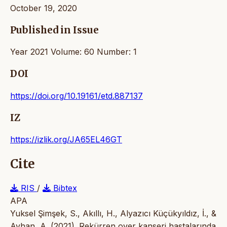
October 19, 2020
Published in Issue
Year 2021 Volume: 60 Number: 1
DOI
https://doi.org/10.19161/etd.887137
IZ
https://izlik.org/JA65EL46GT
Cite
RIS
/
Bibtex
APA
Yuksel Şimşek, S., Akıllı, H., Alyazıcı Küçükyıldız, İ., &
Ayhan, A. (2021). Rekürren over kanseri hastalarında