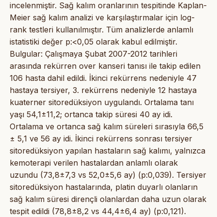
incelenmiştir. Sağ kalım oranlarının tespitinde Kaplan-
Meier sağ kalım analizi ve karşılaştırmalar için log-
rank testleri kullanılmıştır. Tüm analizlerde anlamlı
istatistiki değer p:<0,05 olarak kabul edilmiştir.
Bulgular: Çalışmaya Şubat 2007-2012 tarihleri
arasında rekürren over kanseri tanısı ile takip edilen
106 hasta dahil edildi. İkinci rekürrens nedeniyle 47
hastaya tersiyer, 3. rekürrens nedeniyle 12 hastaya
kuaterner sitoredüksiyon uygulandı. Ortalama tanı
yaşı 54,1±11,2; ortanca takip süresi 40 ay idi.
Ortalama ve ortanca sağ kalım süreleri sırasıyla 66,5
± 5,1 ve 56 ay idi. İkinci rekürrens sonrası tersiyer
sitoredüksiyon yapılan hastaların sağ kalımı, yalnızca
kemoterapi verilen hastalardan anlamlı olarak
uzundu (73,8±7,3 vs 52,0±5,6 ay) (p:0,039). Tersiyer
sitoredüksiyon hastalarında, platin duyarlı olanların
sağ kalım süresi dirençli olanlardan daha uzun olarak
tespit edildi (78,8±8,2 vs 44,4±6,4 ay) (p:0,121).