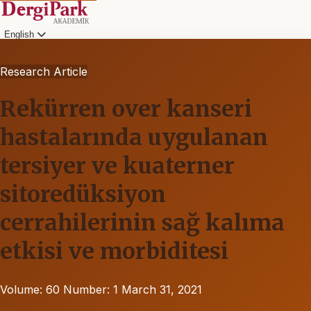
English
Research Article
Rekürren over kanseri
hastalarında uygulanan
tersiyer ve kuaterner
sitoredüksiyon
cerrahilerinin sağ kalıma
etkisi ve morbiditesi
Volume: 60
Number: 1
March 31, 2021