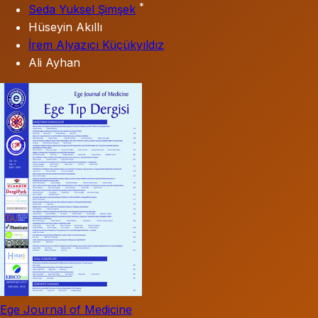
*
Seda Yuksel Şimşek
Hüseyin Akıllı
İrem Alyazıcı Küçükyıldız
Ali Ayhan
Ege Journal of Medicine