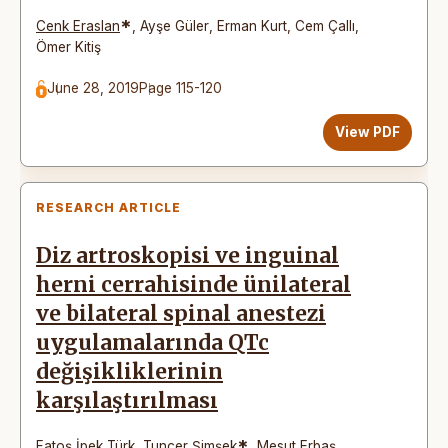
*
Cenk Eraslan
,
Ayşe Güler
,
Erman Kurt
,
Cem Çallı
,
Ömer Kitiş
June 28, 2019
Page 115-120
View PDF
RESEARCH ARTICLE
Diz artroskopisi ve inguinal
herni cerrahisinde ünilateral
ve bilateral spinal anestezi
uygulamalarında QTc
değişikliklerinin
karşılaştırılması
*
Fatoş İpek Türk
,
Tuncer Şimşek
,
Mesut Erbaş