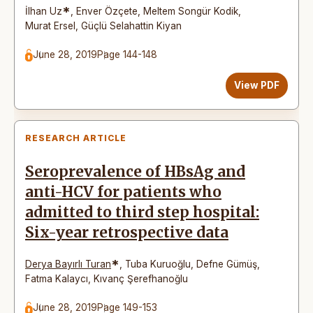
*
İlhan Uz
,
Enver Özçete
,
Meltem Songür Kodik
,
Murat Ersel
,
Güçlü Selahattin Kiyan
June 28, 2019
Page 144-148
View PDF
RESEARCH ARTICLE
Seroprevalence of HBsAg and
anti-HCV for patients who
admitted to third step hospital:
Six-year retrospective data
*
Derya Bayırlı Turan
,
Tuba Kuruoğlu
,
Defne Gümüş
,
Fatma Kalaycı
,
Kıvanç Şerefhanoğlu
June 28, 2019
Page 149-153