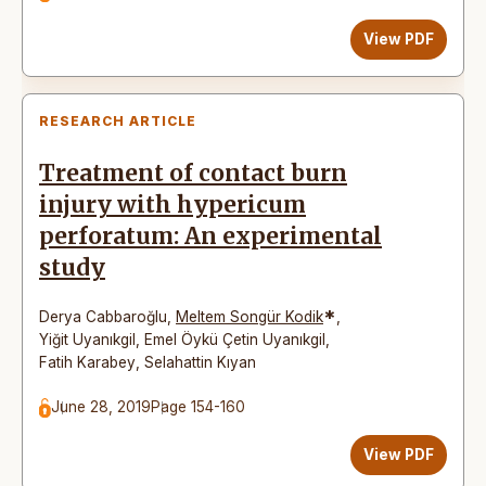
View PDF
RESEARCH ARTICLE
Treatment of contact burn
injury with hypericum
perforatum: An experimental
study
*
Derya Cabbaroğlu
,
Meltem Songür Kodik
,
Yiğit Uyanıkgil
,
Emel Öykü Çetin Uyanıkgil
,
Fatih Karabey
,
Selahattin Kıyan
June 28, 2019
Page 154-160
View PDF