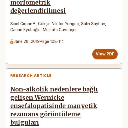
morfometrik
değerlendirilmesi
*
Sibel Çırpan
,
Gökşin Nilüfer Yonguç
,
Salih Sayhan
,
Canan Eyüboğlu
,
Mustafa Güvençer
June 28, 2019
Page 108-114
View PDF
RESEARCH ARTICLE
Non-alkolik nedenlere bağlı
gelişen Wernicke
ensefalopatisinde manyetik
rezonans görüntüleme
bulguları