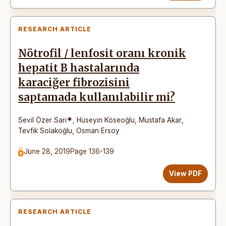
RESEARCH ARTICLE
Nötrofil / lenfosit oranı kronik
hepatit B hastalarında
karaciğer fibrozisini
saptamada kullanılabilir mi?
*
Sevil Özer Sarı
,
Hüseyin Köseoğlu
,
Mustafa Akar
,
Tevfik Solakoğlu
,
Osman Ersoy
June 28, 2019
Page 136-139
View PDF
RESEARCH ARTICLE