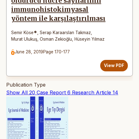
öldürücü hücre sayılarının
immunohistokimyasal
yöntem ile karşılaştırılması
*
Semir Köse
,
Serap Karaarslan Takmaz
,
Murat Ulukuş
,
Osman Zekioğlu
,
Hüseyin Yılmaz
June 28, 2019
Page 170-177
View PDF
Publication Type
Show All
20
Case Report
6
Research Article
14