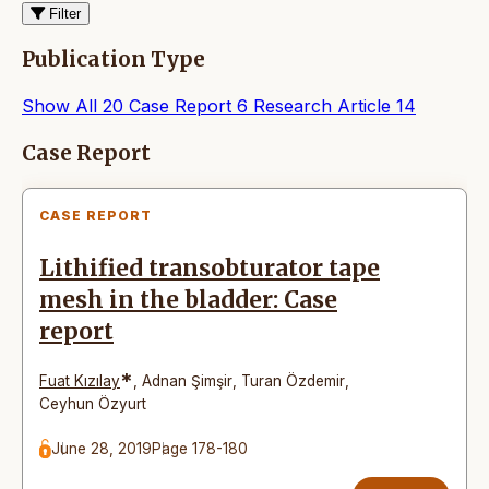
Filter
Publication Type
Show All
20
Case Report
6
Research Article
14
Articles
Case Report
CASE REPORT
Lithified transobturator tape
mesh in the bladder: Case
report
*
Fuat Kızılay
,
Adnan Şimşir
,
Turan Özdemir
,
Ceyhun Özyurt
June 28, 2019
Page 178-180