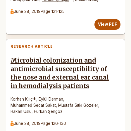
June 28, 2019
Page 121-125
View PDF
RESEARCH ARTICLE
Microbial colonization and
antimicrobial susceptibility of
the nose and external ear canal
in hemodialysis patients
*
Korhan Kılıç
,
Eylül Derman
,
Muhammed Sedat Sakat
,
Mustafa Sıtkı Gözeler
,
Hakan Uslu
,
Furkan Şengöz
June 28, 2019
Page 126-130