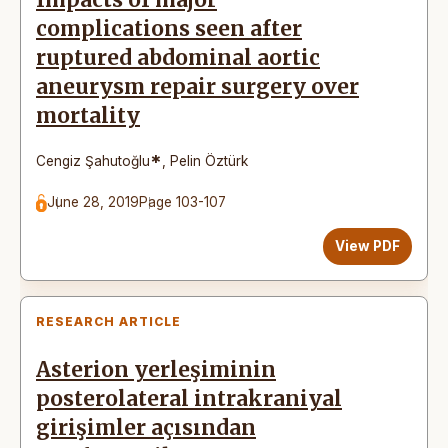
Impacts of major
complications seen after
ruptured abdominal aortic
aneurysm repair surgery over
mortality
*
Cengiz Şahutoğlu
,
Pelin Öztürk
June 28, 2019
Page 103-107
View PDF
RESEARCH ARTICLE
Asterion yerleşiminin
posterolateral intrakraniyal
girişimler açısından