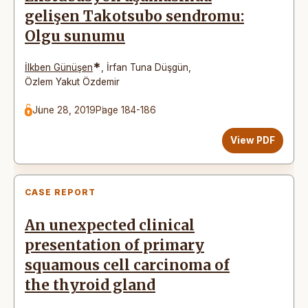
gelişen Takotsubo sendromu:
Olgu sunumu
*
İlkben Günüşen
,
İrfan Tuna Düşgün
,
Özlem Yakut Özdemir
June 28, 2019
Page 184-186
View PDF
CASE REPORT
An unexpected clinical
presentation of primary
squamous cell carcinoma of
the thyroid gland