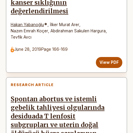
kanser sıklığının
değerlendirilmesi
*
Hakan Yabanoğlu
,
İlker Murat Arer
,
Nazım Emrah Koçer
,
Abdirahman Sakulen Hargura
,
Tevfik Avcı
June 28, 2019
Page 166-169
View PDF
RESEARCH ARTICLE
Spontan abortus ve istemli
gebelik tahliyesi olgularında
desiduada T lenfosit
subgrupları ve uterin doğal