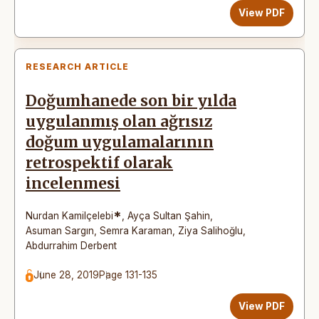
View PDF
RESEARCH ARTICLE
Doğumhanede son bir yılda
uygulanmış olan ağrısız
doğum uygulamalarının
retrospektif olarak
incelenmesi
*
Nurdan Kamilçelebi
,
Ayça Sultan Şahin
,
Asuman Sargın
,
Semra Karaman
,
Ziya Salihoğlu
,
Abdurrahim Derbent
June 28, 2019
Page 131-135
View PDF