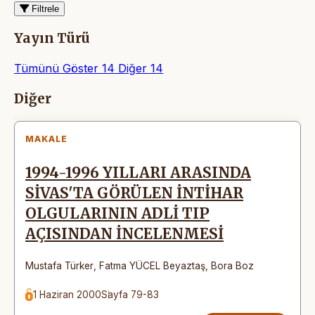
Filtrele
Yayın Türü
Tümünü Göster
14
Diğer
14
Makaleler
Diğer
MAKALE
1994-1996 YILLARI ARASINDA
SİVAS'TA GÖRÜLEN İNTİHAR
OLGULARININ ADLİ TIP
AÇISINDAN İNCELENMESİ
Mustafa Türker
,
Fatma YÜCEL Beyaztaş
,
Bora Boz
1 Haziran 2000
Sayfa 79-83