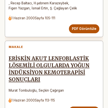
,
Recep Baltacı
,
H.şebnem Karazeybek
,
Figen Yazgan
,
İsmail Ertin
,
Ş. Çağlayan Çelik
1 Haziran 2000
Sayfa 105-111
PDF Görüntüle
MAKALE
ERİŞKİN AKUT LENFOBLASTİK
LÖSEMİLİ OLGULARDA YOĞUN
İNDÜKSİYON KEMOTERAPİSİ
SONUÇLARI
Murat Tombuloğlu
,
Seçkin Çağırgan
1 Haziran 2000
Sayfa 113-115