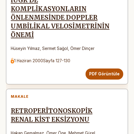
lUGR'DE
KOMPLİKASYONLARIN
ÖNLENMESİNDE DOPPLER
UMBİLİKAL VELOSİMETRİNİN
ÖNEMİ
Hüseyin Yılmaz
,
Sermet Sağol
,
Ömer Dinçer
1 Haziran 2000
Sayfa 127-130
PDF Görüntüle
MAKALE
RETROPERÎTONOSKOPİK
RENAL KİST EKSİZYONU
Hakan Gemalmaz
,
Ömer Öge
,
Mehmet Gürel