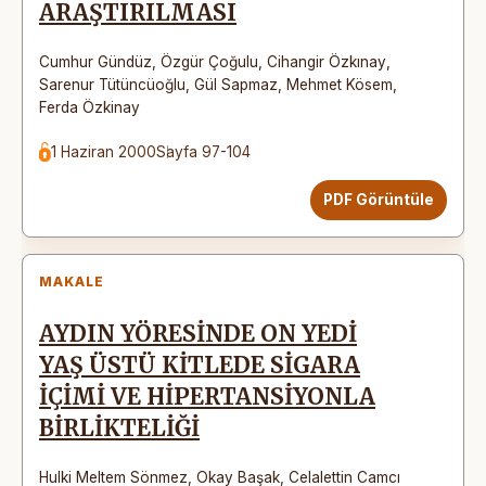
ARAŞTIRILMASI
Cumhur Gündüz
,
Özgür Çoğulu
,
Cihangir Özkınay
,
Sarenur Tütüncüoğlu
,
Gül Sapmaz
,
Mehmet Kösem
,
Ferda Özkinay
1 Haziran 2000
Sayfa 97-104
PDF Görüntüle
MAKALE
AYDIN YÖRESİNDE ON YEDİ
YAŞ ÜSTÜ KİTLEDE SİGARA
İÇİMİ VE HİPERTANSİYONLA
BİRLİKTELİĞİ
Hulki Meltem Sönmez
,
Okay Başak
,
Celalettin Camcı