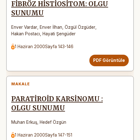
FİBRÖZ HİSTİOSİTOM: OLGU
SUNUMU
Enver Vardar
,
Enver İlhan
,
Özgül Özgüder
,
Hakan Postacı
,
Hayati Şengüder
1 Haziran 2000
Sayfa 143-146
PDF Görüntüle
MAKALE
PARATİROİD KARSİNOMU :
OLGU SUNUMU
Muhan Erkuş
,
Hedef Özgün
1 Haziran 2000
Sayfa 147-151