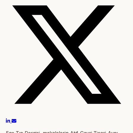
Ege Tıp Dergisi, makalelerin Atıf-Gayri Ticari-Aynı