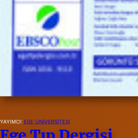
YAYIMCI:
EGE ÜNİVERSİTESİ
Ege Tıp Dergisi