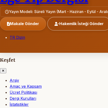
Yayın Modeli: Süreli Yayın (Mart - Haziran - Eylül - Aralı
Makale Gönder
Hakemlik İsteği Gönder
TR Dizin
Keşfet
Arşiv
Amaç ve Kapsam
Ücret Politikası
Dergi Kurulları
İstatistikler