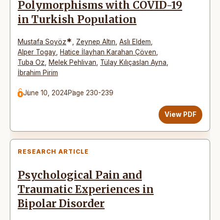
Polymorphisms with COVID-19
in Turkish Population
*
Mustafa Soyöz
,
Zeynep Altın
,
Aslı Eldem
,
Alper Togay
,
Hatice İlayhan Karahan Çöven
,
Tuba Oz
,
Melek Pehlivan
,
Tülay Kılıçaslan Ayna
,
İbrahim Pirim
June 10, 2024
Page 230-239
View PDF
RESEARCH ARTICLE
Psychological Pain and
Traumatic Experiences in
Bipolar Disorder