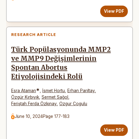
View PDF
RESEARCH ARTICLE
Türk Popülasyonunda MMP2
ve MMP9 Değişimlerinin
Spontan Abortus
Etiyolojisindeki Rolü
*
Esra Ataman
,
İsmet Hortu
,
Erhan Parıltay
,
Özgür Kırbıyık
,
Sermet Sağol
,
Feriştah Ferda Özkınay
,
Ozgur Cogulu
June 10, 2024
Page 177-183
View PDF