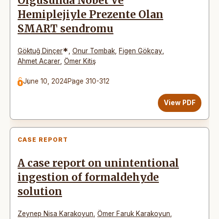
Olgusunda Nöbet Ve
Hemiplejiyle Prezente Olan
SMART sendromu
*
Göktuğ Dinçer
,
Onur Tombak
,
Figen Gökçay
,
Ahmet Acarer
,
Ömer Kitiş
June 10, 2024
Page 310-312
View PDF
CASE REPORT
A case report on unintentional
ingestion of formaldehyde
solution
Zeynep Nisa Karakoyun
,
Ömer Faruk Karakoyun
,