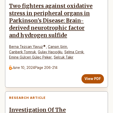
Two fighters against oxidative
stress in peripheral organs in
Parkinson's Disease: Brain-
derived neurotrophic factor
and hydrogen sulfide
*
Berna Tezcan Yavuz
,
Cansın Şirin
,
Canberk Tomruk
,
Gulay Hacıoğlu
,
Selma Cırrık
,
Emine Gülçeri Güleç Peker
,
Selçuk Takır
June 10, 2024
Page 206-214
View PDF
RESEARCH ARTICLE
Investigation Of The