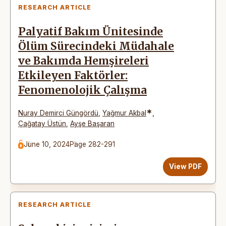
RESEARCH ARTICLE
Palyatif Bakım Ünitesinde
Ölüm Sürecindeki Müdahale
ve Bakımda Hemşireleri
Etkileyen Faktörler:
Fenomenolojik Çalışma
*
Nuray Demirci Güngördü
,
Yağmur Akbal
,
Çağatay Üstün
,
Ayşe Başaran
June 10, 2024
Page 282-291
View PDF
RESEARCH ARTICLE