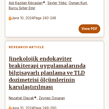
*
Aslı Kazğan Kılıçaslan
,
Sevler Yıldız
,
Osman Kurt
,
Burcu Sırlıer Emir
June 10, 2024
Page 240-248
View PDF
RESEARCH ARTICLE
Jinekolojik endokaviter
brakiterapi uygulamalarında
bilgisayarlı planlama ve TLD
dozimetrisi ölçümlerinin
karşılaştırılması
*
Nezahat Olacak
,
Zeynep Özsaran
June 10, 2024
Page 249-260