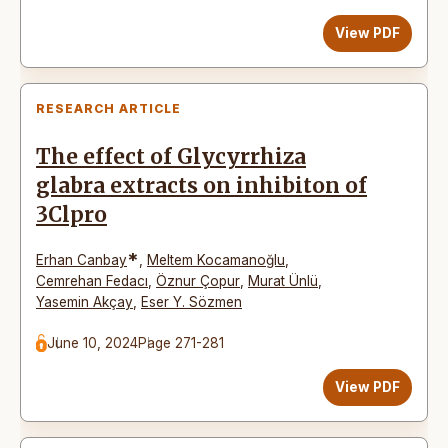
View PDF
RESEARCH ARTICLE
The effect of Glycyrrhiza
glabra extracts on inhibiton of
3Clpro
*
Erhan Canbay
,
Meltem Kocamanoğlu
,
Cemrehan Fedacı
,
Öznur Çopur
,
Murat Ünlü
,
Yasemin Akçay
,
Eser Y. Sözmen
June 10, 2024
Page 271-281
View PDF