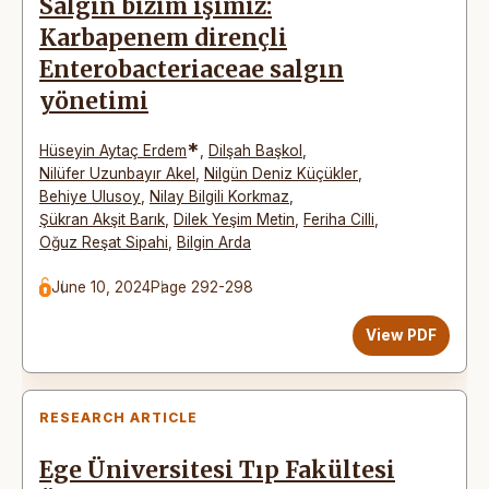
Salgın bizim işimiz:
Karbapenem dirençli
Enterobacteriaceae salgın
yönetimi
*
Hüseyin Aytaç Erdem
,
Dilşah Başkol
,
Nilüfer Uzunbayır Akel
,
Nilgün Deniz Küçükler
,
Behiye Ulusoy
,
Nilay Bilgili Korkmaz
,
Şükran Akşit Barık
,
Dilek Yeşim Metin
,
Feriha Cilli
,
Oğuz Reşat Sipahi
,
Bilgin Arda
June 10, 2024
Page 292-298
View PDF
RESEARCH ARTICLE
Ege Üniversitesi Tıp Fakültesi