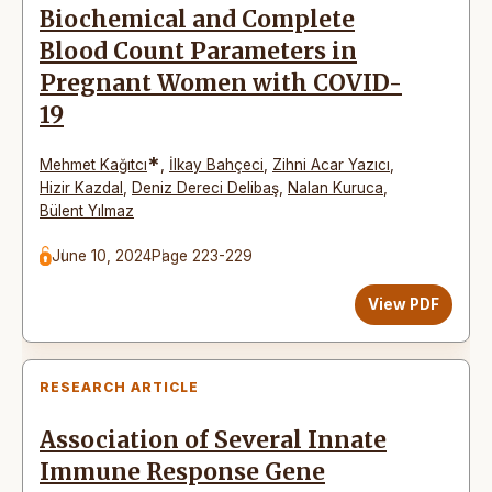
Biochemical and Complete
Blood Count Parameters in
Pregnant Women with COVID-
19
*
Mehmet Kağıtcı
,
İlkay Bahçeci
,
Zihni Acar Yazıcı
,
Hizir Kazdal
,
Deniz Dereci Delibaş
,
Nalan Kuruca
,
Bülent Yılmaz
June 10, 2024
Page 223-229
View PDF
RESEARCH ARTICLE
Association of Several Innate
Immune Response Gene