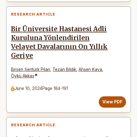
RESEARCH ARTICLE
Bir Üniversite Hastanesi Adli
Kuruluna Yönlendirilen
Velayet Davalarının On Yıllık
Geriye
Birsen Şentürk Pilan
,
Tezan Bildik
,
Ahsen Kaya
,
*
Öykü Akkaş
June 10, 2024
Page 184-191
View PDF
RESEARCH ARTICLE