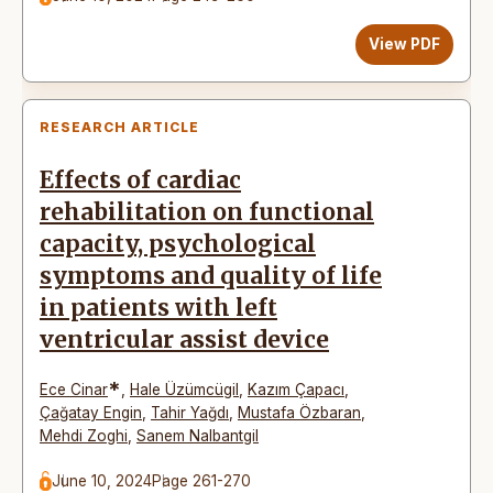
View PDF
RESEARCH ARTICLE
Effects of cardiac
rehabilitation on functional
capacity, psychological
symptoms and quality of life
in patients with left
ventricular assist device
*
Ece Cinar
,
Hale Üzümcügil
,
Kazım Çapacı
,
Çağatay Engin
,
Tahir Yağdı
,
Mustafa Özbaran
,
Mehdi Zoghi
,
Sanem Nalbantgil
June 10, 2024
Page 261-270