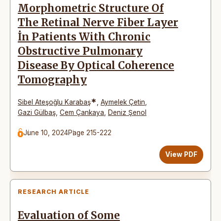
Morphometric Structure Of
The Retinal Nerve Fiber Layer
İn Patients With Chronic
Obstructive Pulmonary
Disease By Optical Coherence
Tomography
*
Sibel Ateşoğlu Karabaş
,
Aymelek Çetin
,
Gazi Gülbaş
,
Cem Çankaya
,
Deniz Şenol
June 10, 2024
Page 215-222
View PDF
RESEARCH ARTICLE
Evaluation of Some