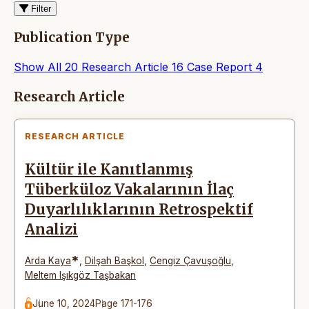
Filter
Publication Type
Show All
20
Research Article
16
Case Report
4
Articles
Research Article
RESEARCH ARTICLE
Kültür ile Kanıtlanmış
Tüberküloz Vakalarının İlaç
Duyarlılıklarının Retrospektif
Analizi
*
Arda Kaya
,
Dilşah Başkol
,
Cengiz Çavuşoğlu
,
Meltem Işıkgöz Taşbakan
June 10, 2024
Page 171-176