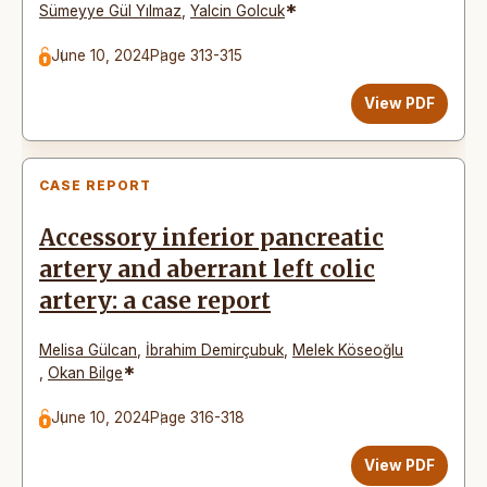
*
Sümeyye Gül Yılmaz
,
Yalcin Golcuk
June 10, 2024
Page 313-315
View PDF
CASE REPORT
Accessory inferior pancreatic
artery and aberrant left colic
artery: a case report
Melisa Gülcan
,
İbrahim Demirçubuk
,
Melek Köseoğlu
*
,
Okan Bilge
June 10, 2024
Page 316-318
View PDF