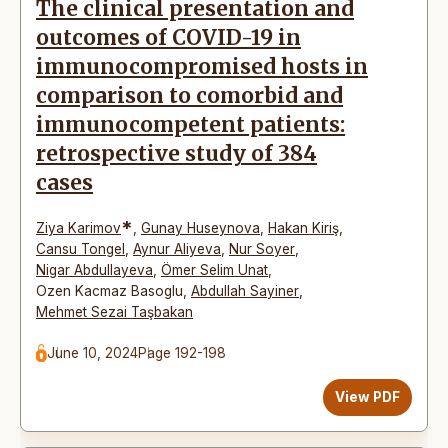
The clinical presentation and
outcomes of COVID-19 in
immunocompromised hosts in
comparison to comorbid and
immunocompetent patients:
retrospective study of 384
cases
*
Ziya Karimov
,
Gunay Huseynova
,
Hakan Kiriş
,
Cansu Tongel
,
Aynur Aliyeva
,
Nur Soyer
,
Nigar Abdullayeva
,
Ömer Selim Unat
,
Ozen Kacmaz Basoglu
,
Abdullah Sayiner
,
Mehmet Sezai Taşbakan
June 10, 2024
Page 192-198
View PDF